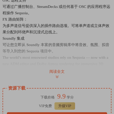
OSC 远程支持
可通过广播控制台、StreamDecks 或任何基于 OSC 的应用程序远
程操作 Sequoia。
FX 路由矩阵：
为多声道信号提供深入的插件路由选项。可将单声道或立体声效
果分配到环绕声和沉浸式总线上。
Soundly 集成
可让您立即从 Soundly 丰富的音频剪辑库中将音效、氛围、拟音
等导入到您的 Sequoia 项目中。
The world’s most renowned studios rely on Sequoia — now with a
new ADM editor and Dolby Atmos rendering for immersive 3D
audio productions. Broadcasters and top sound engineers trust its
阅读全文
reliability, intuitive workflow, and flexible integration in the studio
and live environment.
资源下载
New for 2026
9.9
New Video Engine
下载价格
学分
GPU-accelerated video engine provides smoother playback, better
VIP免费
升级VIP
performance, and support for popular codecs (AVC, HEVC & AV1).