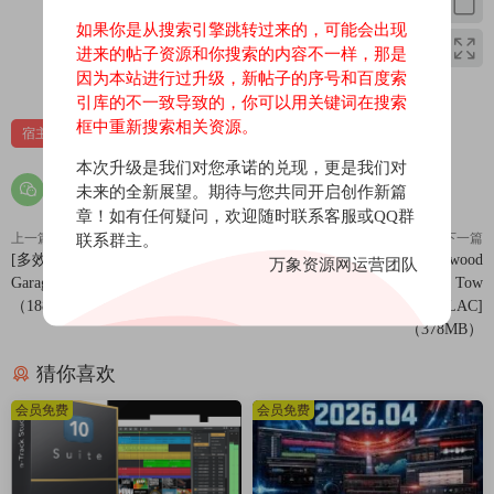
如果你是从搜索引擎跳转过来的，可能会出现
进来的帖子资源和你搜索的内容不一样，那是
0
0
因为本站进行过升级，新帖子的序号和百度索
引库的不一致导致的，你可以用关键词在搜索
框中重新搜索相关资源。
宿主
本次升级是我们对您承诺的兑现，更是我们对
未来的全新展望。期待与您共同开启创作新篇
章！如有任何疑问，欢迎随时联系客服或QQ群
上一篇
下一篇
联系群主。
[多效果处理插件] Belterbox
[拖车音效FX素材] The Hollywood
万象资源网运营团队
GarageToolz v1.0 [WiN, MacOSX]
Edge Sound Effects Library Tow
（188MB）
Truck Sound Effects [FLAC]
（378MB）
猜你喜欢
会员免费
会员免费