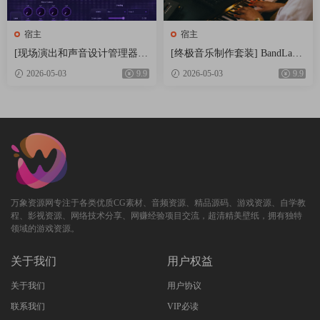
宿主
宿主
[现场演出和声音设计管理器]
[终极音乐制作套装] BandLab
Electric Smudge SnappySnap v
Cakewalk Sonar v32.04.0.063 In
2026-05-03
9.9
2026-05-03
9.9
3.5.0 Patched Incl. Keygen-MO
cl Keygen-R2R [WiN]（329.6M
CHA [WiN]（17.5MB）
B）
万象资源网专注于各类优质CG素材、音频资源、精品源码、游戏资源、自学教
程、影视资源、网络技术分享、网赚经验项目交流，超清精美壁纸，拥有独特
领域的游戏资源。
关于我们
用户权益
关于我们
用户协议
联系我们
VIP必读