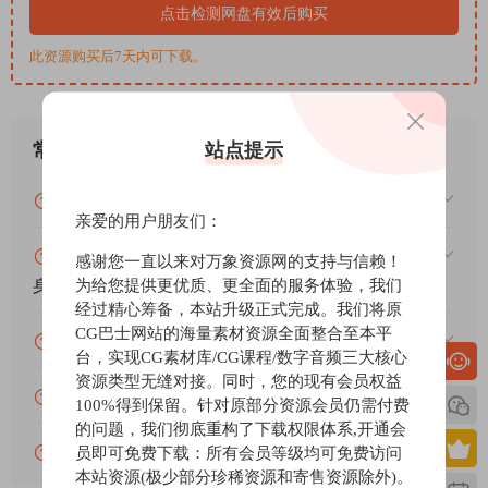
Performance & Stability Improvements
点击检测网盘有效后购买
Delivers numerous workflow refinements that support stability,
此资源购买后7天内可下载。
precision, and flexibility.
Native Apple ProRes Support
Adds support for ProRes, one of the most popular codecs for post-
production workflows.
站点提示
常见问题
OSC Remote Support
Enables remote operation of Sequoia through broadcast consoles,
VIP资源或免费资源能否做为商业用途？
亲爱的用户朋友们：
StreamDecks, or any OSC-based app.
FX Routing Matrix
赞助包月VIP（或包年VIP）后能升级包年（或终
感谢您一直以来对万象资源网的支持与信赖！
In-depth plugin routing options for multichannel signals. Distribute
为给您提供更优质、更全面的服务体验，我们
身VIP）吗？
mono or stereo effects across surround and immersive buses.
经过精心筹备，本站升级正式完成。我们将原
Soundly Integration
CG巴士网站的海量素材资源全面整合至本平
为什么付款了未开通VIP会员？
台，实现CG素材库/CG课程/数字音频三大核心
Instantly import sound effects, atmospheres, Foley, and more into
资源类型无缝对接。同时，您的现有会员权益
your Sequoia projects from Soundly’s deep library of audio clips.
账号可以分享或者借给别人用吗？
100%得到保留。针对原部分资源会员仍需付费
🏠 HomePage
的问题，我们彻底重构了下载权限体系,开通会
VIP会员剩余时间查询？
员即可免费下载：所有会员等级均可免费访问
本站资源(极少部分珍稀资源和寄售资源除外)。