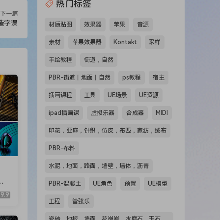
热门标签
下一篇
造字课
材质贴图
效果器
苹果
音源
素材
苹果效果器
Kontakt
采样
手绘教程
街道，自然
PBR-街道丨地面丨自然
ps教程
宿主
插画课程
工具
UE场景
UE资源
ipad插画课
虚拟乐器
合成器
MIDI
印花，亚麻，针织，仿皮，布匹，家纺，绒布
PBR-布料
水泥，地面，路面，墙壁，墙体，沥青
高
PBR-混凝土
UE角色
预置
UE模型
产
9.9
工程
管弦乐
瓷砖，地板，墙面，花岗岩，水磨石，玉石，