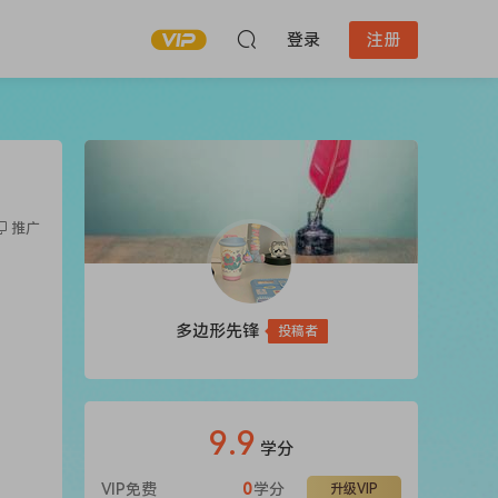
登录
注册
推广
多边形先锋
投稿者
9.9
学分
VIP免费
0
学分
升级VIP