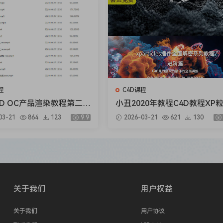
会员免费
程
C4D课程
4D OC产品渲染教程第二期
小丑2020年教程C4D教程XP
例式电商渲染 中级初级
教程4.0全面解密系列进阶篇
03-21
864
123
9.9
2026-03-21
621
130
关于我们
用户权益
关于我们
用户协议