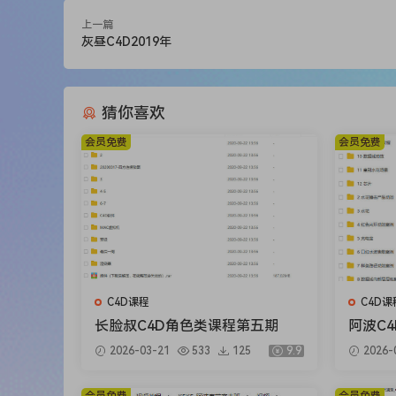
上一篇
灰昼C4D2019年
猜你喜欢
会员免费
会员免费
C4D课程
C4D课
长脸叔C4D角色类课程第五期
阿波C4
程第四
2026-03-21
533
125
9.9
2026-
PR