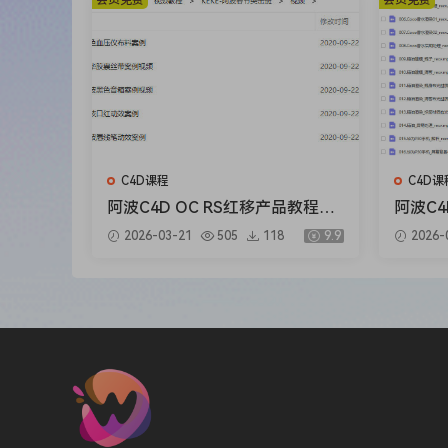
会员免费
会员免费
C4D课程
C4D课
阿波C4D OC RS红移产品教程动
阿波C
效教程春节短期突击班
OC案
2026-03-21
505
118
9.9
2026-