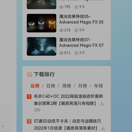
795
9.9
魔法效果特效05-
Advanced Magic FX 05
618
9.9
魔法效果特效07-
Advanced Magic FX 07
812
9.9
下载排行
总榜
/
日榜
/
周榜
/
月榜
/
年榜
布衣C4D+OC 2022高级渲染进阶案例
1
集训营第2期【画质高清只有视频】
200
打通3D动态不卡关｜动态与运镜技巧
2
2022年1月结课【画质高清有素材】