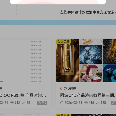
左佐字体设计教程治字百方送像素
会员免费
程
C4D课程
D OC RS红移 产品渲染教
阿波C4D产品渲染教程第三期
期 产品加动效高级综合AE
级案例 OC RS红移案例式电商
03-21
912
88
9.9
2026-03-21
416
128
品渲染