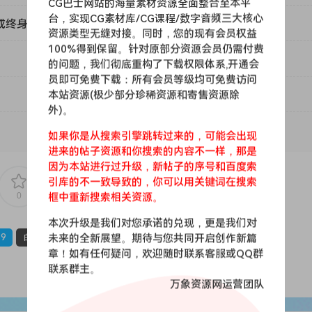
CG巴士网站的海量素材资源全面整合至本平
台，实现CG素材库/CG课程/数字音频三大核心
或终身VIP）吗？
资源类型无缝对接。同时，您的现有会员权益
100%得到保留。针对原部分资源会员仍需付费
的问题，我们彻底重构了下载权限体系,开通会
员即可免费下载：所有会员等级均可免费访问
本站资源(极少部分珍稀资源和寄售资源除
外)。
如果你是从搜索引擎跳转过来的，可能会出现
进来的帖子资源和你搜索的内容不一样，那是
因为本站进行过升级，新帖子的序号和百度索
引库的不一致导致的，你可以用关键词在搜索
0
0
框中重新搜索相关资源。
本次升级是我们对您承诺的兑现，更是我们对
未来的全新展望。期待与您共同开启创作新篇
9
白无常教程
章！如有任何疑问，欢迎随时联系客服或QQ群
联系群主。
万象资源网运营团队