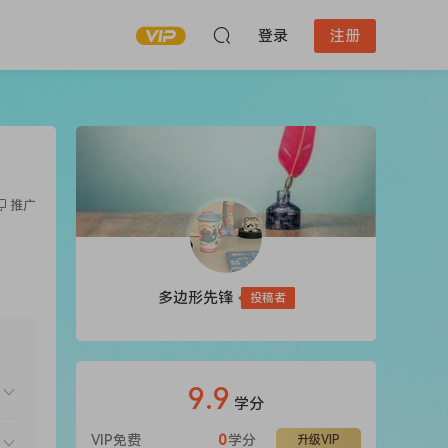
登录
注册
推广
多边形先锋
投稿者
9.9
学分
VIP免费
0
学分
升级VIP