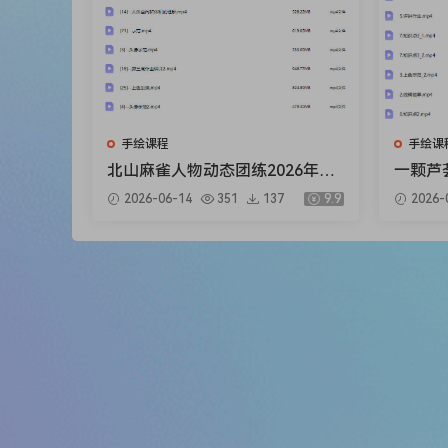
手绘课程
手绘课
北山麻雀人物动态团练2026年1
一颗芦荟
月结课【画质高清只有视频】
【画质
2026-06-14
351
137
9.9
2026-