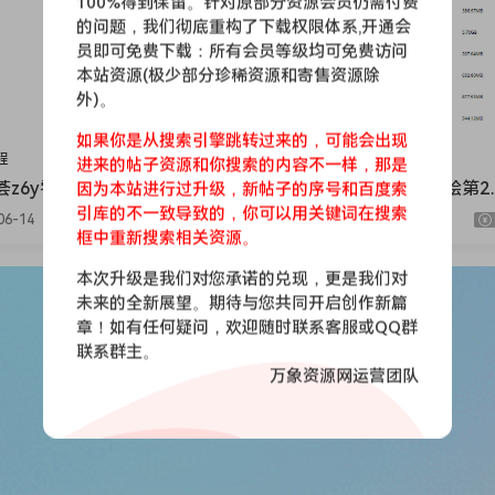
100%得到保留。针对原部分资源会员仍需付费
的问题，我们彻底重构了下载权限体系,开通会
员即可免费下载：所有会员等级均可免费访问
本站资源(极少部分珍稀资源和寄售资源除
外)。
如果你是从搜索引擎跳转过来的，可能会出现
程
手绘课程
进来的帖子资源和你搜索的内容不一样，那是
z6y零基础QQ人2026
画画的apple水墨角色立绘第2
因为本站进行过升级，新帖子的序号和百度索
高清有课件笔刷】
【画质还可以只有视频】
引库的不一致导致的，你可以用关键词在搜索
06-14
827
174
9.9
2026-06-14
653
107
框中重新搜索相关资源。
本次升级是我们对您承诺的兑现，更是我们对
未来的全新展望。期待与您共同开启创作新篇
章！如有任何疑问，欢迎随时联系客服或QQ群
联系群主。
万象资源网运营团队