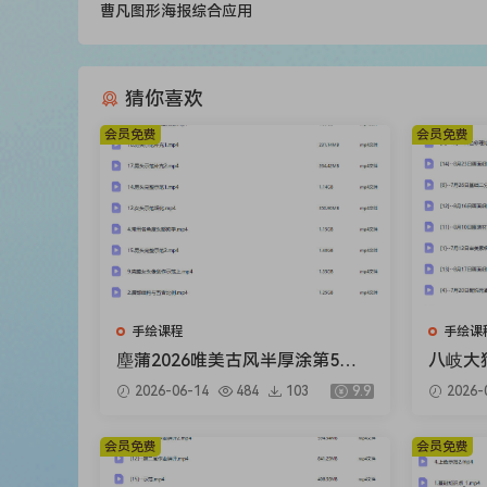
曹凡图形海报综合应用
猜你喜欢
会员免费
会员免费
手绘课程
手绘课
塵蒲2026唯美古风半厚涂第5期
八岐大狗
基础课【画质不错有课件笔刷】
格进阶
2026-06-14
484
103
9.9
2026-
错只有
会员免费
会员免费