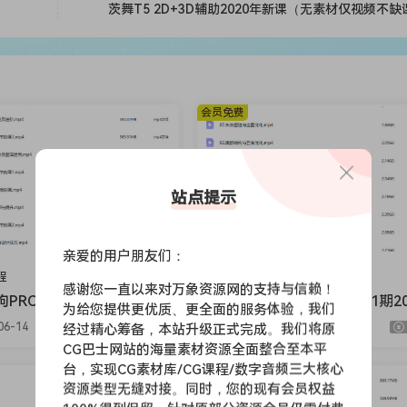
茨舞T5 2D+3D辅助2020年新课（无素材仅视频不
会员免费
站点提示
亲爱的用户朋友们：
程
手绘课程
感谢您一直以来对万象资源网的支持与信赖！
PROCREATE伪厚涂风
燕知白彩色头像跟练课第1期20
为给您提供更优质、更全面的服务体验，我们
暑假特训营2025【画质不
6【画质高清有课件】
06-14
756
180
9.9
2026-06-14
730
116
经过精心筹备，本站升级正式完成。我们将原
视频】
CG巴士网站的海量素材资源全面整合至本平
台，实现CG素材库/CG课程/数字音频三大核心
会员免费
资源类型无缝对接。同时，您的现有会员权益