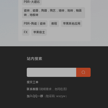
PBR-大理石
瓷砖，瓷器，陶器，陶艺，墙砖，地砖，釉面
砖，地板砖
PBR-陶瓷丨瓷砖
教程
苹果其他应用
FX
苹果宿主
站内搜索
提交工单
联系客服
(说明需求，勿问在否)
加入QQ一群
（验证码: wxzyw）