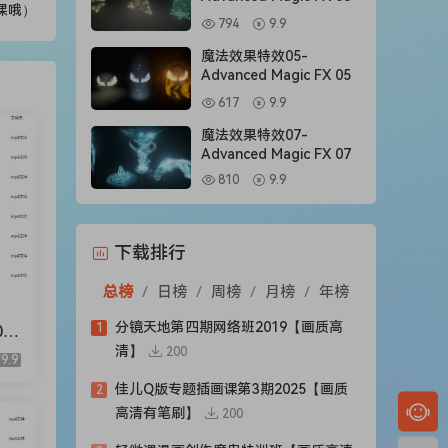
缺课哦）
794
9.9
魔法效果特效05-
Advanced Magic FX 05
617
9.9
魔法效果特效07-
Advanced Magic FX 07
810
9.9
下载排行
总榜
/
日榜
/
周榜
/
月榜
/
年榜
分镜天地第四期网络班2019【画质高
1
2
清】
200
9.9
佳儿Q版专题插画课第3期2025【画质
2
高清有笔刷】
200