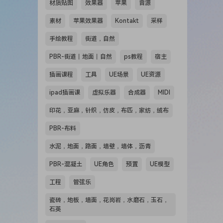
材质贴图
效果器
苹果
音源
素材
苹果效果器
Kontakt
采样
手绘教程
街道，自然
PBR-街道丨地面丨自然
ps教程
宿主
插画课程
工具
UE场景
UE资源
ipad插画课
虚拟乐器
合成器
MIDI
印花，亚麻，针织，仿皮，布匹，家纺，绒布
PBR-布料
水泥，地面，路面，墙壁，墙体，沥青
PBR-混凝土
UE角色
预置
UE模型
工程
管弦乐
瓷砖，地板，墙面，花岗岩，水磨石，玉石，
石英