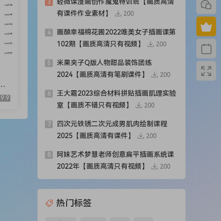
轻微课漫画创作魔鬼特训班【画质高清
3
有课件作业素材】
200
画酿幸福棉花圃2022唯美女子插画课第
4
102期【画质高清只有视频】
200
米果夹子Q版人物甜品装饰团练
5
2024【画质高清有笔刷课件】
200
期
王大霜2023综合材料拼贴插画肌理实验
6
9.9
室【画质不错只有视频】
200
四次元铁锈二次元成男肌肉绘制课程
7
2025【画质高清有课件】
200
阿妹艺术梦慧老师创意扁平插画系统课
8
2022年【画质高清只有视频】
200
热门标签