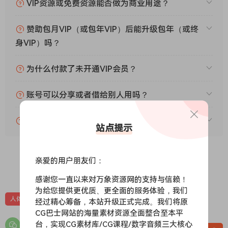
VIP资源或免费资源能否做为商业用途？
赞助包月VIP（或包年VIP）后能升级包年（或终
身VIP）吗？
为什么付款了未开通VIP会员？
账号可以分享或者借给别人用吗？
VIP会员剩余时间查询？
站点提示
亲爱的用户朋友们：
0
0
感谢您一直以来对万象资源网的支持与信赖！
为给您提供更优质、更全面的服务体验，我们
人体结构
手绘教程
美术教程
蚂蚁八手王教程
经过精心筹备，本站升级正式完成。我们将原
CG巴士网站的海量素材资源全面整合至本平
台，实现CG素材库/CG课程/数字音频三大核心