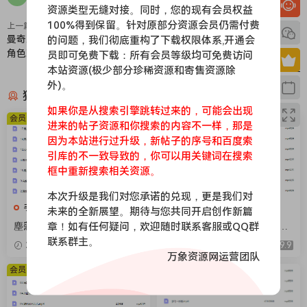
资源类型无缝对接。同时，您的现有会员权益
100%得到保留。针对原部分资源会员仍需付费
上一篇
下一篇
曼奇立德ab班2020年+送星雨预科
mochy用IPAD打开你的绘画大
的问题，我们彻底重构了下载权限体系,开通会
角色班2020年+大触课堂
门-0基础也能会出美好事物
员即可免费下载：所有会员等级均可免费访问
（2020.6）插画教程
本站资源(极少部分珍稀资源和寄售资源除
外)。
猜你喜欢
如果你是从搜索引擎跳转过来的，可能会出现
会员免费
会员免费
进来的帖子资源和你搜索的内容不一样，那是
因为本站进行过升级，新帖子的序号和百度索
引库的不一致导致的，你可以用关键词在搜索
框中重新搜索相关资源。
本次升级是我们对您承诺的兑现，更是我们对
手绘课程
手绘课程
未来的全新展望。期待与您共同开启创作新篇
章！如有任何疑问，欢迎随时联系客服或QQ群
塵蒲2026唯美古风半厚涂第5
八岐大狗PROCREATE伪厚涂
期基础课【画质不错有课件笔
风格进阶暑假特训营2025【画
联系群主。
2026-06-14
9.9
2026-06-14
9.9
刷】
质不错只有视频】
万象资源网运营团队
会员免费
会员免费