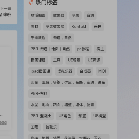
热门标签
下一篇
品牌班
材质贴图
效果器
苹果
音源
素材
苹果效果器
Kontakt
采样
手绘教程
街道，自然
PBR-街道丨地面丨自然
ps教程
宿主
插画课程
工具
UE场景
UE资源
ipad插画课
虚拟乐器
合成器
MIDI
印花，亚麻，针织，仿皮，布匹，家纺，绒布
PBR-布料
水泥，地面，路面，墙壁，墙体，沥青
PBR-混凝土
UE角色
预置
UE模型
9.9
工程
管弦乐
瓷砖，地板，墙面，花岗岩，水磨石，玉石，