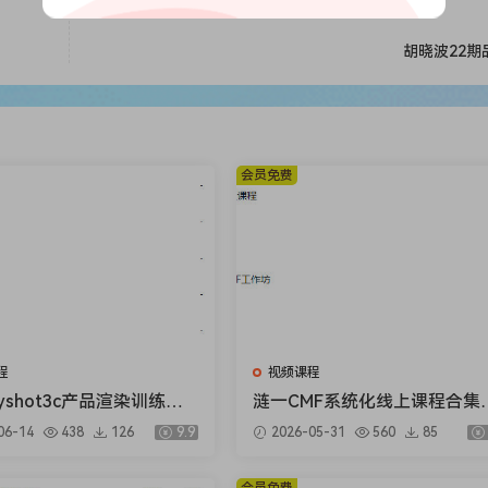
胡晓波22期
会员免费
程
视频课程
yshot3c产品渲染训练营2
涟一CMF系统化线上课程合集
【画质高清有素材】
【画质高清只有视频】
06-14
438
126
9.9
2026-05-31
560
85