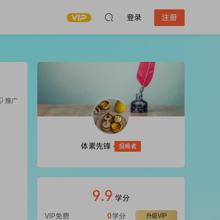
登录
注册
推广
体素先锋
投稿者
9.9
学分
VIP免费
0
学分
升级VIP