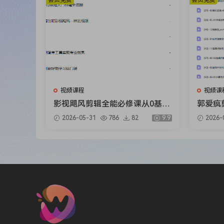
会员免费
会员免费
视频课程
视频课
影视飓风剪辑全能必修课从0基础
郭爱疯
到专业成片2026【画质高清有素
质高清
2026-05-31
786
82
9.9
2026-
材】