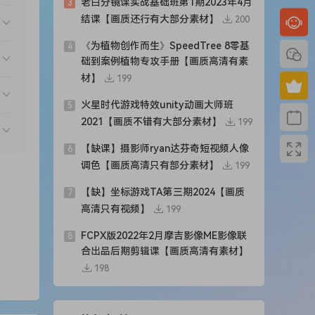
老白分镜课实战基础班第1期2023年4月
3
结课【画质还行有大部分素材】
200
《为植物创作而生》SpeedTree 8零基
4
础到案例植物专攻手册【画质高清有素
材】
199
火星时代游戏特效unity动画大师班
5
2021【画质不错有大部分素材】
199
【缺课】摄影师ryan达芬奇短视频人像
6
调色【画质高清只有部分素材】
199
【缺】坐标游戏TA第三期2024【画质
7
高清只有视频】
199
FCPX版2022年2月摩吉影像ME影像联
8
合出品后期剪辑课【画质高清有素材】
198