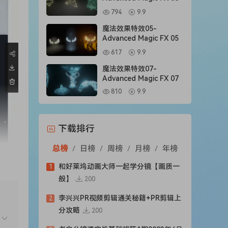
794
9.9
魔法效果特效05-
Advanced Magic FX 05
617
9.9
魔法效果特效07-
Advanced Magic FX 07
810
9.9
下载排行
总榜
/
日榜
/
周榜
/
月榜
/
年榜
和好莱坞动画大师一起学分镜【画质一
1
般】
200
李兴兴PR视频剪辑通关秘籍+PR剪辑上
2
分攻略
200