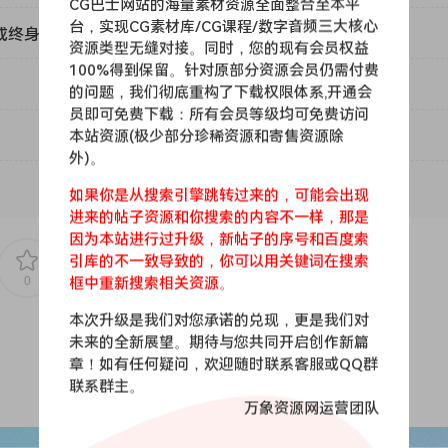
CG巴士网站的海量素材资源全面整合至本平
台，实现CG素材库/CG课程/数字音频三大核心
或终身VIP）吗？
资源类型无缝对接。同时，您的现有会员权益
100%得到保留。针对原部分资源会员仍需付费
的问题，我们彻底重构了下载权限体系,开通会
员即可免费下载：所有会员等级均可免费访问
本站资源(极少部分珍稀资源和寄售资源除
外)。
如果你是从搜索引擎跳转过来的，可能会出现
进来的帖子资源和你搜索的内容不一样，那是
因为本站进行过升级，新帖子的序号和百度索
引库的不一致导致的，你可以用关键词在搜索
0
0
框中重新搜索相关资源。
本次升级是我们对您承诺的兑现，更是我们对
未来的全新展望。期待与您共同开启创作新篇
章！如有任何疑问，欢迎随时联系客服或QQ群
联系群主。
万象资源网运营团队