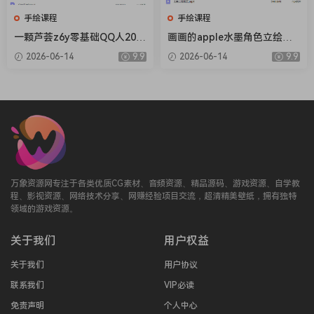
手绘课程
手绘课程
一颗芦荟z6y零基础QQ人202
画画的apple水墨角色立绘第2
6【画质高清有课件笔刷】
期【画质还可以只有视频】
2026-06-14
9.9
2026-06-14
9.9
万象资源网专注于各类优质CG素材、音频资源、精品源码、游戏资源、自学教
程、影视资源、网络技术分享、网赚经验项目交流，超清精美壁纸，拥有独特
领域的游戏资源。
关于我们
用户权益
关于我们
用户协议
联系我们
VIP必读
免责声明
个人中心