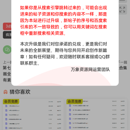
如果你是从搜索引擎跳转过来的，可能会出现
0
0
进来的帖子资源和你搜索的内容不一样，那是
因为本站进行过升级，新帖子的序号和百度索
引库的不一致导致的，你可以用关键词在搜索
3d辅助绘画
blender课程
zbrush教程
手绘教程
框中重新搜索相关资源。
疯景3d辅助教程
本次升级是我们对您承诺的兑现，更是我们对
未来的全新展望。期待与您共同开启创作新篇
章！如有任何疑问，欢迎随时联系客服或QQ群
上一篇
下一篇
联系群主。
第七期包子王云飞零基础AI商业插
马良课程合集
万象资源网运营团队
画全能班2020年新课（画质高清
有素材）
猜你喜欢
会员免费
会员免费