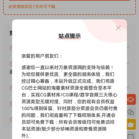
此资源购买后7天内可下载。
常见问题
站点提示
VIP资源或免费资源能否做为商业用途？
亲爱的用户朋友们：
赞助包月VIP（或包年VIP）后能升级包年（或终
感谢您一直以来对万象资源网的支持与信赖！
身VIP）吗？
为给您提供更优质、更全面的服务体验，我们
经过精心筹备，本站升级正式完成。我们将原
为什么付款了未开通VIP会员？
CG巴士网站的海量素材资源全面整合至本平
台，实现CG素材库/CG课程/数字音频三大核心
资源类型无缝对接。同时，您的现有会员权益
账号可以分享或者借给别人用吗？
100%得到保留。针对原部分资源会员仍需付费
的问题，我们彻底重构了下载权限体系,开通会
VIP会员剩余时间查询？
员即可免费下载：所有会员等级均可免费访问
本站资源(极少部分珍稀资源和寄售资源除
外)。