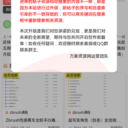
进来的帖子资源和你搜索的内容不一样，那是
CG教程
maya建模
zbrush教程
深夜学院韩建毅
因为本站进行过升级，新帖子的序号和百度索
韩建毅第5期
引库的不一致导致的，你可以用关键词在搜索
框中重新搜索相关资源。
本次升级是我们对您承诺的兑现，更是我们对
未来的全新展望。期待与您共同开启创作新篇
上一篇
下一篇
逆转未来小被子产品渲染训练营第
zbrush魔型志第三期网络班光叔
章！如有任何疑问，欢迎随时联系客服或QQ群
五期KEYSHOT（不加密2020年8
强哥次世代游戏全流程建模雕刻
联系群主。
月结课没素材）
（画质高清）
万象资源网运营团队
猜你喜欢
会员免费
会员免费
zbrush课程
zbrush课程
Zbrush性感赛车女郎手办雕刻
超写实角色《剑圣》全流程实
高级案例流程教程【画质不错
战教学【老课画质不错有素