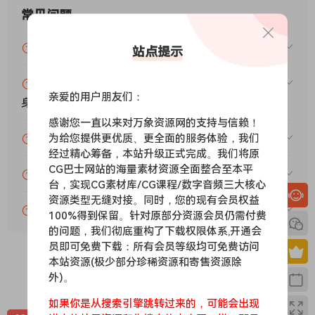
常见问题
VIP资源或免费资源能否做为商业用途？
站点提示
赞助包月VIP（或包年VIP）后能升级包年（或终
亲爱的用户朋友们：
身VIP）吗？
感谢您一直以来对万象资源网的支持与信赖！
为给您提供更优质、更全面的服务体验，我们
为什么付款了未开通VIP会员？
经过精心筹备，本站升级正式完成。我们将原
CG巴士网站的海量素材资源全面整合至本平
账号可以分享或者借给别人用吗？
台，实现CG素材库/CG课程/数字音频三大核心
资源类型无缝对接。同时，您的现有会员权益
VIP会员剩余时间查询？
100%得到保留。针对原部分资源会员仍需付费
的问题，我们彻底重构了下载权限体系,开通会
员即可免费下载：所有会员等级均可免费访问
本站资源(极少部分珍稀资源和寄售资源除
外)。
0
0
如果你是从搜索引擎跳转过来的，可能会出现