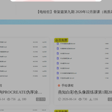
【电绘狂】骨架篇第九期 2020年12月新课（画质
会员免费
程
手绘课程
PROCREATE伪厚涂风
燕知白彩色头像跟练课第1期20
暑假特训营2025【画质不
【画质高清有课件】
6-14
756
180
9.9
2026-06-14
730
116
视频】