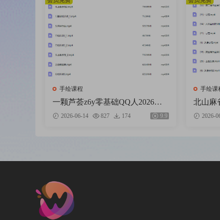
会员免费
会员免费
手绘课程
手绘课
一颗芦荟z6y零基础QQ人2026
北山麻
【画质高清有课件笔刷】
结课【
2026-06-14
827
174
9.9
2026-0