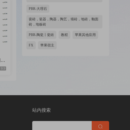
PBR-大理石
瓷砖，瓷器，陶器，陶艺，墙砖，地砖，釉面
砖，地板砖
PBR-陶瓷丨瓷砖
教程
苹果其他应用
FX
苹果宿主
期
9.9
站内搜索