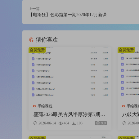
上一篇
【电绘狂】色彩篇第一期2020年12月新课
猜你喜欢
会员免费
会员免费
手绘课程
手绘课
塵蒲2026唯美古风半厚涂第5期基
八岐大狗
础课【画质不错有课件笔刷】
格进阶
2026-06-14
484
103
9.9
2026-0
错只有