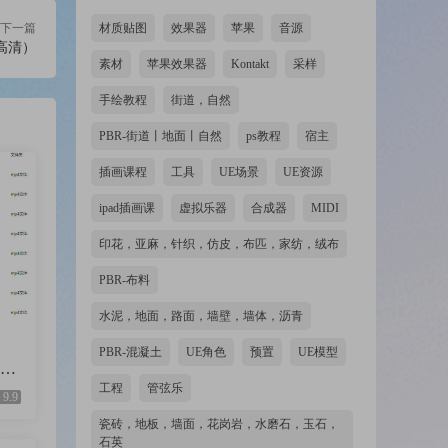
下一篇
材质贴图
效果器
苹果
音源
高清）
素材
苹果效果器
Kontakt
采样
手绘教程
街道，自然
PBR-街道丨地面丨自然
ps教程
宿主
插画课程
工具
UE场景
UE资源
ipad插画课
虚拟乐器
合成器
MIDI
印花，亚麻，针织，仿皮，布匹，家纺，绒布
PBR-布料
水泥，地面，路面，墙壁，墙体，沥青
PBR-混凝土
UE角色
预置
UE模型
26
工程
管弦乐
9.9
瓷砖，地板，墙面，花岗岩，水磨石，玉石，
石英