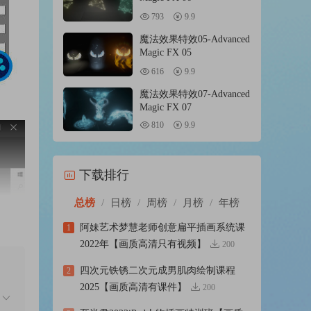
793
9.9
魔法效果特效05-Advanced
Magic FX 05
616
9.9
魔法效果特效07-Advanced
Magic FX 07
810
9.9
下载排行
总榜
/
日榜
/
周榜
/
月榜
/
年榜
阿妹艺术梦慧老师创意扁平插画系统课
1
2022年【画质高清只有视频】
200
四次元铁锈二次元成男肌肉绘制课程
2
2025【画质高清有课件】
200