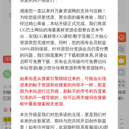
亲爱的用户朋友们：
账号可以分享或者借给别人用吗？
感谢您一直以来对万象资源网的支持与信赖！
VIP会员剩余时间查询？
为给您提供更优质、更全面的服务体验，我们
经过精心筹备，本站升级正式完成。我们将原
CG巴士网站的海量素材资源全面整合至本平
台，实现CG素材库/CG课程/数字音频三大核心
0
0
资源类型无缝对接。同时，您的现有会员权益
100%得到保留。针对原部分资源会员仍需付费
的问题，我们彻底重构了下载权限体系,开通会
手绘教程
插画课
电绘狂教程
员即可免费下载：所有会员等级均可免费访问
本站资源(极少部分珍稀资源和寄售资源除外)。
如果你是从搜索引擎跳转过来的，可能会出现
进来的帖子资源和你搜索的内容不一样，那是
上一篇
下一篇
因为本站进行过升级，新帖子的序号和百度索
刘杨2020人像精修课程2020年11月
轻微课2020年日系厚涂魔鬼训练班
引库的不一致导致的，你可以用关键词在搜索
已完结【画质一般】
（画质高清有素材）
框中重新搜索相关资源。
猜你喜欢
本次升级是我们对您承诺的兑现，更是我们对
会员免费
会员免费
未来的全新展望。期待与您共同开启创作新篇
章！如有任何疑问，欢迎随时联系客服或QQ群