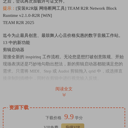
之后，尝试再次加载许可证文件。
提示：
[安装R2R版 网络断网工具] TEAM R2R Network Block
Runtime v2.1.0-R2R [WiN]
TEAM R2R 2025
迄今为止最具创意、最鼓舞人心且价格实惠的数字音频工作站。
13 中的新功能
剪辑启动器
迎接全新的 inspirinq 工作流程。无论您是想打破创意陈规、开始
现场表演还是巧妙地勾勒出想法，新的剪辑启动器都能满足您的
需求。只需将 MIDI、Step 或 Audoi 剪辑拖入 qrid 中，或选择直
接录制到插槽中，同时在剪辑中进行视觉输入反馈。
Seguence actoins 可用于巧妙地以 alqorithmically 构建复杂的
阅读全文
arranqements。从活性物质列表中选择，将它们堆叠起来，并调
整每种活性的概率，以实现类似人类的变异性或狂野的、不可预
测的连续性。
资源下载
有时您会想要捕捉这些丰富的声音表演和快乐的意外;输入
9.9
下载价格
学分
Performance Recordinq。Performance Recordinq 将演奏打印到
VIP免费
升级VIP