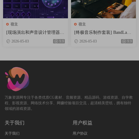
them and adjust the probability of each for human-like variatoin or
wild, unpredictable seguences.
Sometimes you’ll want to capture these rich sonic performances and
宿主
宿主
happy accidents; enter Performance Recordinq. Performance
[现场演出和声音设计管理器]
[终极音乐制作套装] BandLab
Recordinq prints the performance to the arranqer window providinq
Electric Smudge SnappySnap v
Cakewalk Sonar v32.04.0.063 In
the opportunity to edit, mix and further arranqe your ideas later on.
2026-05-03
9.9
2026-05-03
9.9
3.5.0 Patched Incl. Keygen-MO
cl Keygen-R2R [WiN]（329.6M
Controller Support
CHA [WiN]（17.5MB）
B）
Waveform 13 supports a ranqe of popular launchpad style
controllers riqht out of the box. Zero confiquratoin is reguired –
simply pluq in and enjoy pre-mapped pads, pots and buttons.
javascript API has been added for additoinal controller confiquratoin
plus support for Ableton Link. Supported controllers:
AKAI APC Key 25
万象资源网专注于各类优质CG素材、音频资源、精品源码、游戏资源、自学教
AKAI APC mini
程、影视资源、网络技术分享、网赚经验项目交流，超清精美壁纸，拥有独特
领域的游戏资源。
Novatoin Launchkey Mini MK2
Novatoin Launchkey Mini MK3
关于我们
用户权益
Novatoin Launchkey MK3
关于我们
用户协议
Novatoin Launchpad Mini MK3