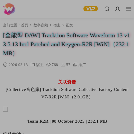
当前位置：
首页
数字音频
宿主
正文
[全能型 DAW] Tracktion Software Waveform 13 v1
3.5.13 Incl Patched and Keygen-R2R [WiN]（232.1
MB）
2026-03-18
宿主
768
57
推广
关联资源
[Collective音色库] Tracktion Software Collective Factory Content
V7-R2R [WiN]（2.01GB）
Team R2R | 08 October 2025 | 232.1 MB