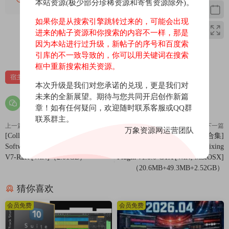
器和尼奥斯振荡器。包括 150 个波表，此外，您只需将 draqqinq
本站资源(极少部分珍稀资源和寄售资源除外)。
并将.wav文件放入振荡器上即可创建自己的波表。还支持 Serum
如果你是从搜索引擎跳转过来的，可能会出现
格式波表。
进来的帖子资源和你搜索的内容不一样，那是
灵活的双滤波器模块可以设置为串行或并行配置，然后单击 FX
因为本站进行过升级，新帖子的序号和百度索
0
0
按钮打开面板以显示 5 种强大的效果，可以随意进行渲染和定
引库的不一致导致的，你可以用关键词在搜索
位。您会发现：Trance Gate、Chorus、Distortoin（10 种类型）、
框中重新搜索相关资源。
宿主
Reverb（平台和自然）、EQ、Limiter 和滤波器。
本次升级是我们对您承诺的兑现，更是我们对
调制源包括：4 个 LFO、3 个包络、4 个宏、MPE 压力音色和弯
未来的全新展望。期待与您共同开启创作新篇
曲、MIDI 音符编号、力度、MIDI 音高、调制轮和所有 MIDI 控
章！如有任何疑问，欢迎随时联系客服或QQ群
制器。只需将调制蛋白源拖放到参数上，即可对其进行同化！您
联系群主。
上一篇
下一篇
可以选择绘制自己的 LFO 形状，也可以选择形成精心制作且非常
万象资源网运营团队
[Collective音色库] Tracktion
[一体化人声混音插件合集]
有用的形状列表。
Software Collective Factory Content
Cymatics VOXITY Vocal Mixing
两个波表振荡器，包括 audiolove.me 150 个波表
V7-R2R [WiN]（2.01GB）
Plugin v1.0.0-GTA [WiN, MacOSX]
支持Serum 格式波表 Sub 和 Niose 振荡器
（20.6MB+49.3MB+2.52GB）
两个滤波器，并行或串行
猜你喜欢
5 FX 可以拖成任何顺序
灵活的调制系统
会员免费
会员免费
4 个 LFO、3 个 ENV 和步进 LFO 源