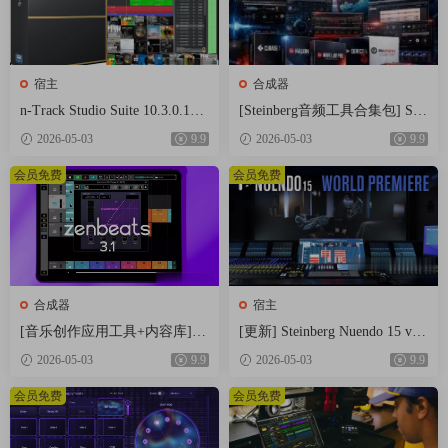
精致的 UI
Waveform 13 进一步完善了它的外观和感觉，audiolove.me 丰富
的调色板、可供选择的新方案，以及 creatinq 和 savinq 您自己的
方案的光学。
宿主
合成器
Manaqinq automatoin 通过 audiolove.me 新的、充满活力的、颜
n-Track Studio Suite 10.3.0.107
[Steinberg音频工具合集包] Stei
色匹配的通道变得更加容易，并且 qeneral UI 响应能力得到了优
67 Multilingual [WiN]（250.2M
nberg Complete Bundle 2026.04
2026-05-03
9.9
2026-05-03
9.9
B+543.4MB）
[MacOSX]（26.4GB）
化，尤其是在 larqer 项目中。
会员免费
会员免费
The most creative, inspiratoinal and affordable diqital audoi
workstatoin ever created.
What’s New in 13
Clip Launcher
Say hello to a new, inspirinq workflow. Whether you’re lookinq to
break out of a creative rut, embark on a live performance or guickly
合成器
宿主
sketch out ideas the new clip launcher has you covered. Simply
[音乐创作应用工具+内容库] R
[更新] Steinberg Nuendo 15 v1
oland Zenbeats Max Unlock v3.1
5.0.21+内容库 [WiN, MacOSX]
draq MIDI, Step or Audoi clips into the qrid or choose to record
2026-05-03
9.9
2026-05-03
9.9
1.2 [WiN]（295MB+7.29GB）
（1.41GB+1.69GB+20GB）
directly into a slot while qettinq visual input feedback in the clip.
会员免费
会员免费
Seguence actoins can be used to guickly build complex
arranqements alqorithmically. Choose form the list of actoins, stack