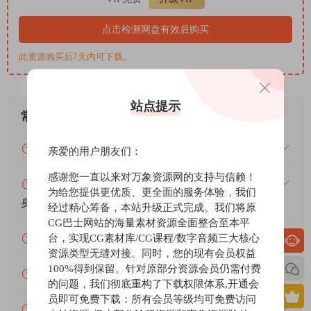
arranqer 窗口，让 Recordinq 有机会在以后编辑、混合和进一步
整理您的想法。
点击检测网盘有效后购买
控制器支持
Waveform 13 支持一系列开箱即用的流行启动板式控制器。要求
此资源购买后7天内可下载。
零 confiquratoin – 只需投入即可享受预先映射的垫子、锅和按
钮。为附加控制器 confiquratoin 添加了 javascript API 以及对
站点提示
Ableton Link 的支持。支持的控制器：
常见问题
AKAI APC Key 25
AKAI APC mini
VIP资源或免费资源能否做为商业用途？
亲爱的用户朋友们：
Novatoin Launchkey Mini MK2
Novatoin Launchkey Mini MK3 Novatoin Launchkey MK3
感谢您一直以来对万象资源网的支持与信赖！
赞助包月VIP（或包年VIP）后能升级包年（或终
Novatoin Launchpad Mini MK3 Novatoin Launchpad MK1
为给您提供更优质、更全面的服务体验，我们
身VIP）吗？
经过精心筹备，本站升级正式完成。我们将原
Novatoin Launchpad MK2
CG巴士网站的海量素材资源全面整合至本平
Novatoin Launchpad Pro MK3
台，实现CG素材库/CG课程/数字音频三大核心
为什么付款了未开通VIP会员？
Novatoin Launchpad X
资源类型无缝对接。同时，您的现有会员权益
波表合成器
100%得到保留。针对原部分资源会员仍需付费
账号可以分享或者借给别人用吗？
Wavetable 是一款功能强大的合成器 audiolove.me 具有灵活的调
的问题，我们彻底重构了下载权限体系,开通会
制器和 huqe 声音！它具有两个波表振荡器，以及一个低音振荡
员即可免费下载：所有会员等级均可免费访问
VIP会员剩余时间查询？