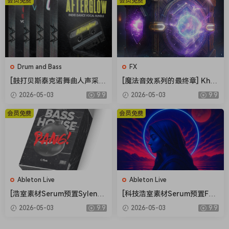
会员免费
会员免费
V]（4.12GB）
Drum and Bass
FX
[鼓打贝斯泰克诺舞曲人声采
[魔法音效系列的最终章] Khro
样]Weapon Sounds The Eve
n Studio Spells Variations V
2026-05-03
9.9
2026-05-03
9.9
rything Vocal Collection [W
ol.4 [WAV]（0.98GB）
AV]（514MB）
会员免费
会员免费
Ableton Live
Ableton Live
[浩室素材Serum预置Sylenth
[科技浩室素材Serum预置FL
1预置FL模板Ableton模板] O
模板Ableton模板] AWD Sou
2026-05-03
9.9
2026-05-03
9.9
five Bang House [WAV, MiDi]
nds Mystical Rituals Vol.1
（1.33GB）
[WAV, MiDi]（2.3GB）