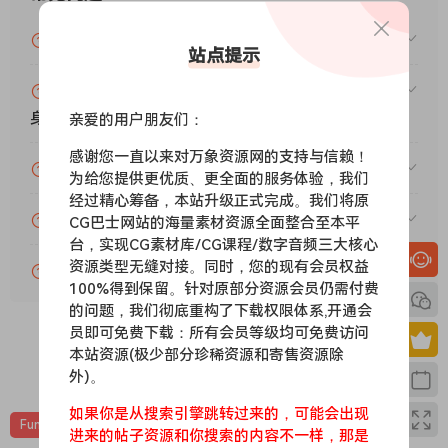
VIP资源或免费资源能否做为商业用途？
站点提示
赞助包月VIP（或包年VIP）后能升级包年（或终
身VIP）吗？
亲爱的用户朋友们：
感谢您一直以来对万象资源网的支持与信赖！
为什么付款了未开通VIP会员？
为给您提供更优质、更全面的服务体验，我们
经过精心筹备，本站升级正式完成。我们将原
账号可以分享或者借给别人用吗？
CG巴士网站的海量素材资源全面整合至本平
台，实现CG素材库/CG课程/数字音频三大核心
资源类型无缝对接。同时，您的现有会员权益
VIP会员剩余时间查询？
100%得到保留。针对原部分资源会员仍需付费
的问题，我们彻底重构了下载权限体系,开通会
员即可免费下载：所有会员等级均可免费访问
本站资源(极少部分珍稀资源和寄售资源除
0
0
外)。
如果你是从搜索引擎跳转过来的，可能会出现
Funk
Soul
素材
采样
进来的帖子资源和你搜索的内容不一样，那是