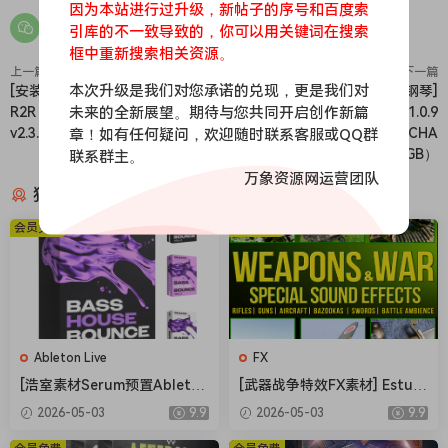
因为本站进行过升级，新帖子的序号和百度索
引库的不一致导致的，你可以用关键词在搜索
框中重新搜索相关资源。
上一篇
下一篇
本次升级是我们对您承诺的兑现，更是我们对
[安装R2R版 网络断网工具] TEAM
[意大利顶尖采样建模混合钢琴]
未来的全新展望。期待与您共同开启创作新篇
R2R Network Block Runtime
Dexibell T2L Piano v1.0.9
v2.3.0-R2R [WiN]（1.3MB)
Patched Incl. Keygen-MOCHA
章！如有任何疑问，欢迎随时联系客服或QQ群
[WiN]（3.38GB）
联系群主。
万象资源网运营团队
猜你喜欢
会员免费
会员免费
Ableton Live
FX
[浩室素材Serum预置Ableton
[武器战争特效FX素材] Estudi
模板FL模板] Shadow Sample
os Talkback Weapons and
2026-05-03
9.9
2026-05-03
9.9
s Bass House Bounce Vol.2
War Special Sound Effects
The Complete Bundle [WA
[FLAC]（216MB）