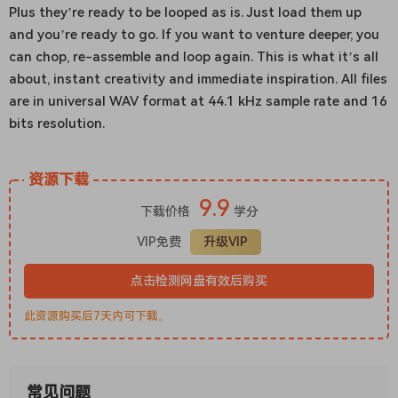
Plus they’re ready to be looped as is. Just load them up
and you’re ready to go. If you want to venture deeper, you
can chop, re-assemble and loop again. This is what it’s all
about, instant creativity and immediate inspiration. All files
are in universal WAV format at 44.1 kHz sample rate and 16
bits resolution.
资源下载
9.9
下载价格
学分
VIP免费
升级VIP
点击检测网盘有效后购买
此资源购买后7天内可下载。
常见问题