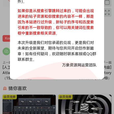
外)。
物、纸片、纸箱、金属管、椅子、支架、胶带、各种设备的嗡嗡
声、嗡嗡声和静电噪音通过电缆、防水布、拉伸、柳条杯垫等记
如果你是从搜索引擎跳转过来的，可能会出现
进来的帖子资源和你搜索的内容不一样，那是
录。
因为本站进行过升级，新帖子的序号和百度索
Kontakt 库和样本包
0
0
引库的不一致导致的，你可以用关键词在搜索
– 大小 – 1.78 GB
框中重新搜索相关资源。
– 129 个可播放的
Kontakt
综合
音效特殊
音源
Kontakt 补丁 – Kontakt 补丁需要完整的 Kontakt 6.8 或更高版
本次升级是我们对您承诺的兑现，更是我们对
未来的全新展望。期待与您共同开启创作新篇
本（免费的 Kontakt Player 插件 vst 将在演示模式下
章！如有任何疑问，欢迎随时联系客服或QQ群
运行 – 也作为包含 299 个 WAVE 文件的单独样本包（无需
联系群主。
Kontakt）
上一篇
下一篇
万象资源网运营团队
[人工智能鼓采样器] Algonaut
[Algonaut Atlas 2 工厂内容]
– 音频格式 44.1/16
Atlas v2.6.2 [WiN]
Algonaut Atlas 2 Factory
A Kontakt library and sample pack featuring organic,
（15.2MB+13MB）
Content（404MB）
electric, and ASMR sounds – recorded incredibly close for
maximum detail and realism. Designed for composers and
猜你喜欢
sound designers looking for unique, intimate, dirty, and
会员免费
会员免费
cinematic textures. Fully programmed into playable Kontakt
patches.
Imagine that sound of a drawing pencil can be playable.