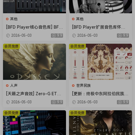
Imagine a tonal harmony played on hair dryers,
toothbrushes, ribbons and bottles. Imagine dirty bass
其他
其他
made of electric buzz or analog lead made of electronic
[BFD Player核心音色库] BFD
[BFD Player扩展音色库怀旧
beeps. And satisfying ASMR texture made of microphones
Drums BFD Player Core Libr
摇滚] BFD Drums BFD Playe
covered in bubble wrap. All of these in one playable library
2026-05-03
9.9
2026-05-03
9.9
ary v1.0.0.9-R2R（4.72GB）
r Extension London 70s v1.
with additional separate WAVE files. And I will be honest: it
0.0.13-R2R（2.71GB）
会员免费
会员免费
SOUNDS GREAT.
And you will be surprised how tonal, beautiful and organic
an electric fan can sound!
Who is this for
* film & game composers
人声
世界民族
* music producers
[天籁之声音效] Zero-G ETHE
[更新：终极中东阿拉伯民族管
* sound designers
RA Gold Odyssey v1.0.2 [KO
弦乐音源合集] Strezov Samp
2026-05-03
9.9
2026-05-03
9.9
* anyone looking for an unusal, beautiful sound
NTAKT]（5.23GB）
ling Arabian Ethnic Orchestr
How it sounds
a v1.1 [KONTAKT]（57.37G
会员免费
会员免费
B）
This instrument opens up countless creative possibilities.
Here are some of our favorite ways to use it:
– as an unobvious sound for melodies, harmonies and bass