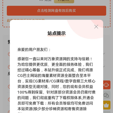
为了创建它，我们必须记录各种：
– 噼啪声（例如气泡膜、泡罩包装）
点击检测网盘有效后购买
– ASMR（例如丝带、绘图铅笔、吹瓶）
此资源购买后7天内可下载。
– 电嗡嗡声、嗡嗡声、静电噪音（例如微波炉哔哔声、烙铁、放
大器）
站点提示
– 各种电子设备（例如电风扇、吹风机、牙刷）
嗯，这并不明显。我们必须使用立体声麦克风，并将它们尽可能
常见问题
靠近声源。有时我们甚至不得不将材料放在麦克风上，并找到它
亲爱的用户朋友们：
VIP资源或免费资源能否做为商业用途？
们能够通过……无尽的运动来创造无尽的声音的方式，这使我们
感谢您一直以来对万象资源网的支持与信赖！
能够创建无限的循环。相信我，在立体声场中间录制具有一致声
为给您提供更优质、更全面的服务体验，我们
音的绘图铅笔循环并不是那么容易！
赞助包月VIP（或包年VIP）后能升级包年（或终
经过精心筹备，本站升级正式完成。我们将原
然后我们将这些声音设计成易于使用、非常漂亮和令人满意的纹
身VIP）吗？
CG巴士网站的海量素材资源全面整合至本平
理、可演奏的乐器，甚至打击乐套件。因此，我们为您提供了可
台，实现CG素材库/CG课程/数字音频三大核心
以创建由亲密的 ASMR 或不寻常且复杂的电噪声组成的完整配乐
为什么付款了未开通VIP会员？
资源类型无缝对接。同时，您的现有会员权益
的乐器。听起来很棒，而且非常非常实用。
100%得到保留。针对原部分资源会员仍需付费
的问题，我们彻底重构了下载权限体系,开通会
我们记录
账号可以分享或者借给别人用吗？
员即可免费下载：所有会员等级均可免费访问
了什么吹风机、绘图铅笔、丝带、麻绳、微波炉、瓶子、电风
本站资源(极少部分珍稀资源和寄售资源除
扇、海绵、气泡膜、吉他放大器、纸、牙刷、烙铁、死猫、织
VIP会员剩余时间查询？