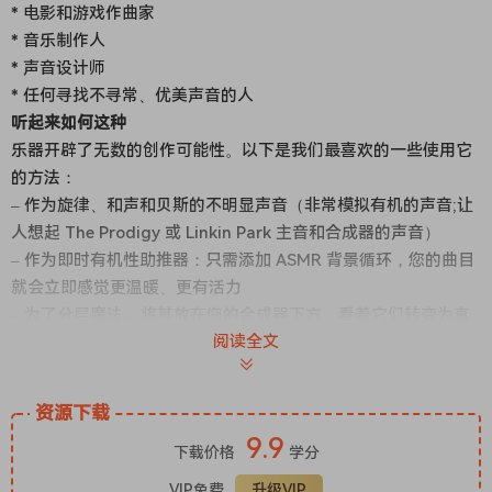
* 电影和游戏作曲家
* 音乐制作人
* 声音设计师
* 任何寻找不寻常、优美声音的人
听起来如何这种
乐器开辟了无数的创作可能性。以下是我们最喜欢的一些使用它
的方法：
– 作为旋律、和声和贝斯的不明显声音（非常模拟有机的声音;让
人想起 The Prodigy 或 Linkin Park 主音和合成器的声音）
– 作为即时有机性助推器：只需添加 ASMR 背景循环，您的曲目
就会立即感觉更温暖、更有活力
– 为了分层魔法 – 将其放在您的合成器下方，看着它们转变为真
阅读全文
正自然
的东西 – 作为可以承载旋律和和声的不寻常、有特色的设备和工
具的来源
资源下载
– 还有一个多功能的微打击乐套件，非常适合故障节奏和工业纹
9.9
理
下载价格
学分
我们是如何录制的
VIP免费
升级VIP