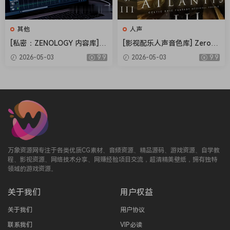
(very analog-organic sound; reminds the sound of The
Prodigy or Linkin Park leads and synths)
其他
人声
– as an instant organicness booster: just add the ASMR
[私密：ZENOLOGY 内容库] R
[影视配乐人声音色库] Zero-G
background loops and your track instantly feels warmer
oland Cloud ZENOLOGY Co
Ethera Gold Atlantis 3 v3.5.
2026-05-03
9.9
2026-05-03
9.9
and more alive
ntent v2026.04-R2R [WiN]
2 [KONTAKT]（34.2GB）
（1.93GB）
– for layering magic – place it under your synths and watch
them transform into something truly NATURAL
– as a source of unusual, characterful devices and tools
that can carry both melodies and harmonies
– there is also a versatile micro-percussion kit, perfect for
glitchy rhythms and industrial textures
万象资源网专注于各类优质CG素材、音频资源、精品源码、游戏资源、自学教
How did we record it
程、影视资源、网络技术分享、网赚经验项目交流，超清精美壁纸，拥有独特
To create it we had to record all kinds of:
领域的游戏资源。
– crackles (e.g. bubble wraps, blister packs)
– asmr (e.g. ribbons, drawing pencil, blowed bottles)
关于我们
用户权益
– electric buzz, hum, static noise (e.g. microwave beeps,
关于我们
用户协议
soldering iron, amps)
联系我们
VIP必读
– various electric devices (e.g. electric fan, hairdryer,