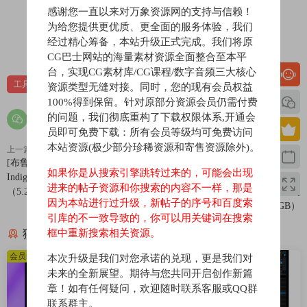
感谢您一直以来对万象资源网的支持与信赖！
为给您提供更优质、更全面的服务体验，我们
经过精心筹备，本站升级正式完成。我们将原
0
0
CG巴士网站的海量素材资源全面整合至本平
台，实现CG素材库/CG课程/数字音频三大核心
工具
资源类型无缝对接。同时，您的现有会员权益
100%得到保留。针对原部分资源会员仍需付费
的问题，我们彻底重构了下载权限体系,开通会
员即可免费下载：所有会员等级均可免费访问
本站资源(极少部分珍稀资源和寄售资源除外)。
上一篇
下一篇
[布鲁斯摇滚放克电吉他音源]
[火焰音效FX采样] SoundMorph
如果你是从搜索引擎跳转过来的，可能会出现
Indiginus Electric Blue [KONTAKT]
Element Series FIRE High-Quality
进来的帖子资源和你搜索的内容不一样，那是
（5.29GB）
Fire Sound Library [WAV]
因为本站进行过升级，新帖子的序号和百度索
（2.68GB）
引库的不一致导致的，你可以用关键词在搜索
猜你喜欢
框中重新搜索相关资源。
会员免费
会员免费
本次升级是我们对您承诺的兑现，更是我们对
未来的全新展望。期待与您共同开启创作新篇
章！如有任何疑问，欢迎随时联系客服或QQ群
联系群主。