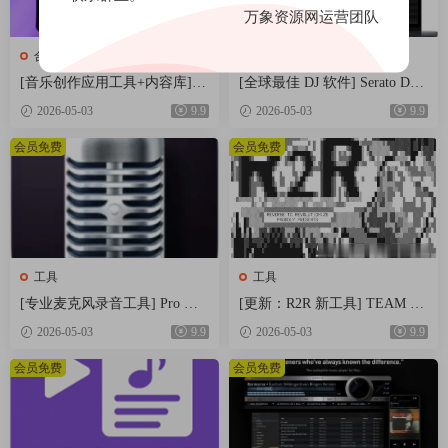
万象资源网运营团队
合成器
工具
[音乐创作应用工具+内容库] R
[全球最佳 DJ 软件] Serato DJ P
oland Zenbeats Max Unlock v3.1
ro Suite v4.0.7 [WiN]（1.66G
2026-05-03
9.9
2026-05-03
9.9
1.2 [WiN]（295MB+7.29GB）
B）
会员免费
会员免费
工具
工具
[专业麦克风录音工具] Pro Mic
[更新：R2R 新工具] TEAM R2
rophone 1.8.5-TNT [MacOSX]
R System v1.4.0-R2R [WiN]（2
2026-05-03
9.9
2026-05-03
9.9
（143MB）
3.9MB）
会员免费
会员免费