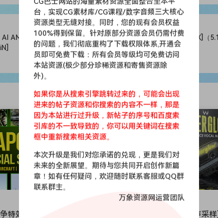
CG巴士网站的海量素材资源全面整合至本平
台，实现CG素材库/CG课程/数字音频三大核心
资源类型无缝对接。同时，您的现有会员权益
100%得到保留。针对原部分资源会员仍需付费
l AMin
Ableton Live 12 Suite v12.3 U2B [MacOSX]（5
的问题，我们彻底重构了下载权限体系,开通会
iN]
员即可免费下载：所有会员等级均可免费访问
本站资源(极少部分珍稀资源和寄售资源除
外)。
如果你是从搜索引擎跳转过来的，可能会出现
进来的帖子资源和你搜索的内容不一样，那是
会员免费
因为本站进行过升级，新帖子的序号和百度索
引库的不一致导致的，你可以用关键词在搜索
框中重新搜索相关资源。
本次升级是我们对您承诺的兑现，更是我们对
未来的全新展望。期待与您共同开启创作新篇
章！如有任何疑问，欢迎随时联系客服或QQ群
联系群主。
万象资源网运营团队
Drum and Bass
争特效FX素材] Estudios
[鼓打贝斯泰克诺舞曲人声采样