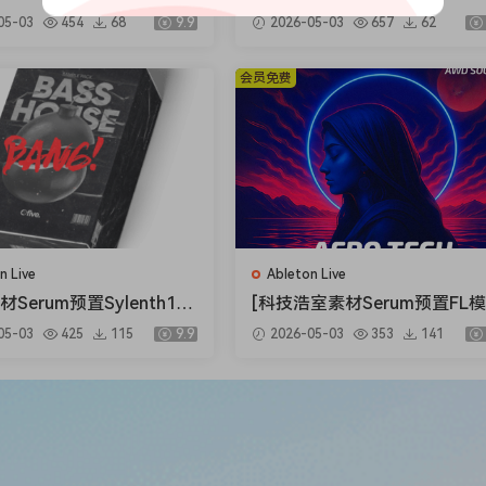
ck Weapons and War Sp
eapon Sounds The Everythi
05-03
454
68
9.9
2026-05-03
657
62
Sound Effects [FLAC]（21
Vocal Collection [WAV]（51
B）
会员免费
n Live
Ableton Live
材Serum预置Sylenth1预
[科技浩室素材Serum预置FL
Ableton模板] Ofive Ba
Ableton模板] AWD Sounds M
05-03
425
115
9.9
2026-05-03
353
141
se [WAV, MiDi]（1.33G
tical Rituals Vol.1 [WAV, MiDi
（2.3GB）