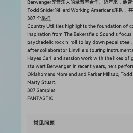
Berwanger等音乐人的录音室合作。近年来，他曾作为C
Todd Snider的Hard Working Americ
387 个
采样
Country Utilities highlights the foundation of co
inspiration from The Bakersfield Sound’s focus o
psychedelic rock n’ roll to lay down pedal steel
after collaborator, Linville’s touring instrum
Hayes Carll and session work with the likes of
stalwart Berwanger. In recent years, he’s perfo
Oklahomans Moreland and Parker Millsap, Todd 
Marty Stuart.
387 Samples
FANTASTiC
常见问题