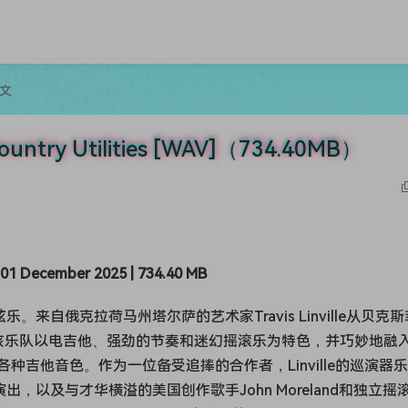
文
untry Utilities [WAV]（734.40MB）
01 December 2025 | 734.40 MB
石：弦乐。来自俄克拉荷马州塔尔萨的艺术家Travis Linville从贝克
中汲取灵感，该乐队以电吉他、强劲的节奏和迷幻摇滚乐为特色，并巧妙地融
吉他音色。作为一位备受追捧的合作者，Linville的巡演器
l的同台演出，以及与才华横溢的美国创作歌手John Moreland和独立