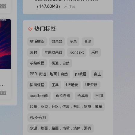
ng
（147.80MB）
9.9
185
4M
热门标签
材质贴图
效果器
苹果
音源
素材
苹果效果器
Kontakt
采样
手绘教程
街道，自然
PBR-街道丨地面丨自然
ps教程
宿主
模板
插画课程
工具
UE场景
UE资源
ys
9.9
]
ipad插画课
虚拟乐器
合成器
MIDI
印花，亚麻，针织，仿皮，布匹，家纺，绒布
PBR-布料
水泥，地面，路面，墙壁，墙体，沥青