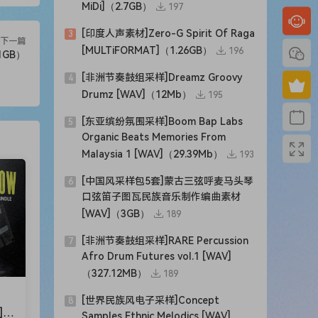
MiDi]（2.7GB）
197
[印度人声素材]Zero-G Spirit Of Raga
3
下一篇
[MULTiFORMAT]（1.26GB）
196
.1GB）
[非洲节奏鼓组采样]Dreamz Groovy
4
Drumz [WAV]（12Mb）
195
[东亚缤纷氛围采样]Boom Bap Labs
5
Organic Beats Memories From
Malaysia 1 [WAV]（29.39Mb）
193
[中国风采样包5套]蒙古三弦呼麦马头琴
6
口弦笛子图瓦民族音乐制作编曲素材
[WAV]（3GB）
189
[非洲节奏鼓组采样]RARE Percussion
7
Afro Drum Futures vol.1 [WAV]
（327.12MB）
189
[世界民族风电子采样]Concept
8
]W
Samples Ethnic Melodics [WAV]