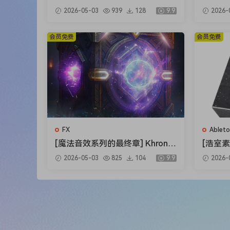
板FL模板] Shadow Samples Bas
Talkba
2026-05-03
939
128
9.9
2026-
s House Bounce Vol.2 The Com
ecial 
plete Bundle [WAV]（4.12GB）
6MB）
会员免费
会员免费
FX
Ableto
[魔法音效系列的最终章] Khron S
[浩室素
tudio Spells Variations Vol.4 [W
置FL模板
2026-05-03
825
104
9.9
2026-
AV]（0.98GB）
ng Hou
B）