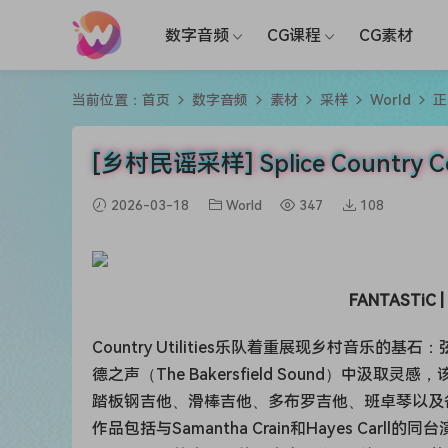
数字音频
CG课程
CG素材
当前位置：
首页
数字音频
素材
采样
World
正
[乡村民谣采样] Splice Country Co
2026-03-18
World
347
108
FANTASTiC | 
Country Utilities乐队着重展现乡村音乐的基
德之声（The Bakersfield Sound）
踏板钢吉他、滑棒吉他、多布罗吉他、班卓琴以及各种
作品包括与Samantha Crain和Hayes Carl