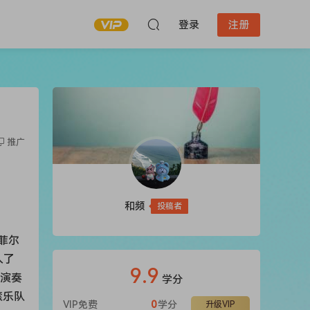
登录
注册
推广
和频
投稿者
斯菲尔
入了
9.9
乐演奏
学分
摇滚乐队
VIP免费
0
学分
升级VIP