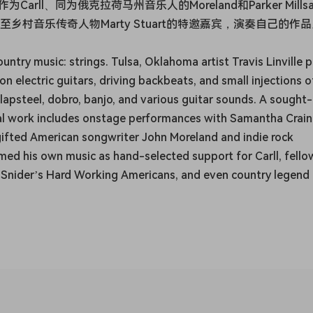
arll、同为俄克拉荷马州音乐人的Moreland和Parker Mills
ans乐队，甚至乡村音乐传奇人物Marty Stuart的特邀嘉宾，演奏自己的作
untry music: strings. Tulsa, Oklahoma artist Travis Linville p
n electric guitars, driving backbeats, and small injections o
, lapsteel, dobro, banjo, and various guitar sounds. A sought-
ental work includes onstage performances with Samantha Crai
 gifted American songwriter John Moreland and indie rock
rmed his own music as hand-selected support for Carll, fello
Snider’s Hard Working Americans, and even country legend