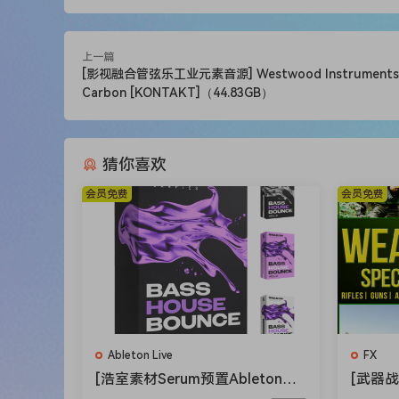
2025年7月全新音色库：
PIGMENTS预设
上一篇
[影视融合管弦乐工业元素音源] Westwood Instruments N
本月Pigments预设包含一个尖锐的琶音
Carbon [KONTAKT]（44.83GB）
OMNISPHERE预设
本月Omnisphere预设包含一个丰富的
U-HE Diva预设
猜你喜欢
本月您将获得5个U-he Diva预设。这
等等！
会员免费
会员免费
WILDCARD预设
7月的Wildcard合成器是……Cherry Au
以本月您将听到一些粗犷的音色！您将找到一
总计：
– 950个预设 –
Ableton Live
FX
Tom Wolfes’s Synth Vault includes huge collect
[浩室素材Serum预置Ableton模
[武器战
Pigments and other synths presets
!
板FL模板] Shadow Samples Bas
Talkba