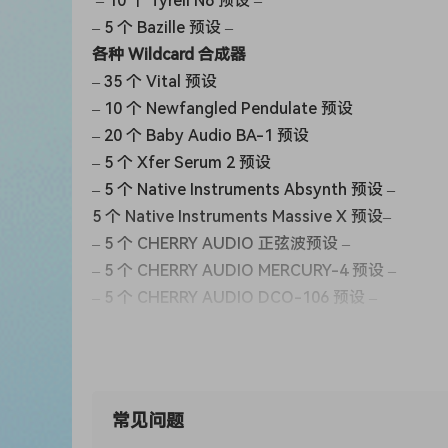
– 10 个 Tyrell N6 预设 –
– 5 个 Bazille 预设 –
各种 Wildcard 合成器
– 35 个 Vital 预设
– 10 个 Newfangled Pendulate 预设
– 20 个 Baby Audio BA-1 预设
– 5 个 Xfer Serum 2 预设
– 5 个 Native Instruments Absynth 预设 –
5 个 Native Instruments Massive X 预设–
– 5 个 CHERRY AUDIO 正弦波预设 –
– 5 个 CHERRY AUDIO MERCURY-4 预设 –
– 5 个 CHERRY AUDIO DCO-106 预设 –
– 5 个 CHERRY AUDIO MG-1 预设 –
– 5 个 CHERRY AUDIO YELLOWJACKET 预设 –
– 5 个 PSYCHIC MODULATION PHONEC 2 预设 –
– 5 个 BRAINWORX KNIFONIUM 预设 –
常见问题
– 5 个 BX_OBERHAUSEN 预设 –