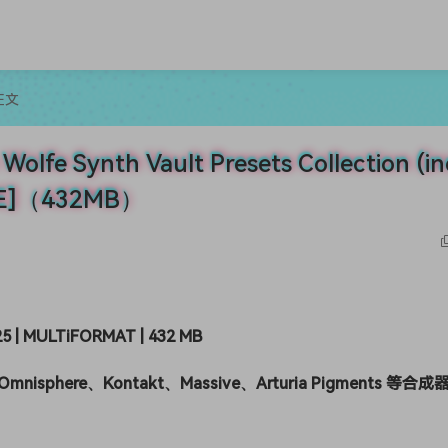
正文
ynth Vault Presets Collection (inc
REE]（432MB）
25 | MULTiFORMAT | 432 MB
nisphere、Kontakt、Massive、Arturia Pigments 等合成