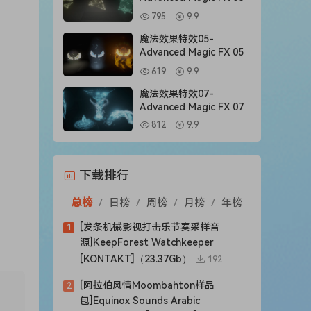
795
9.9
魔法效果特效05-
Advanced Magic FX 05
619
9.9
魔法效果特效07-
Advanced Magic FX 07
812
9.9
下载排行
总榜
/
日榜
/
周榜
/
月榜
/
年榜
[发条机械影视打击乐节奏采样音
1
源]KeepForest Watchkeeper
[KONTAKT]（23.37Gb）
192
[阿拉伯风情Moombahton样品
2
包]Equinox Sounds Arabic