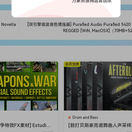
万象资源网运营团队
ovella
合成器、一个随机音序、一个活泼的槌击音色等等！
[双引擎谐波音色增强器] Purafied Audio Purafied 5420 v
REGGED [WiN, MacOSX]（70MB+
模拟风格合成器、一个硬同步音序、一个纹理丰富的Pad音色等等。
些预设包含一个和弦音序、一个律动十足的贝斯、一个怪诞的Pad音色
会员免费
dio Yellowjacket！这款小巧而强劲的合成器蕴藏着巨大的能量，所
个极具侵略性的主音、一个粗犷的Pad音色等等！
Drum and Bass
ion of
950 presets for Omnisphere, Kontakt, Massive, Arturi
争特效FX素材] Estudios
[鼓打贝斯泰克诺舞曲人声采样
ck Weapons and War Sp
eapon Sounds The Everythi