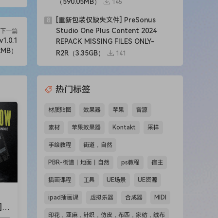
（590.05MB）
145
[重新包装仅缺失文件] PreSonus
8
Studio One Plus Content 2024
下一篇
1.0.1
REPACK MISSING FILES ONLY-
52MB）
R2R（3.35GB）
141
热门标签
材质贴图
效果器
苹果
音源
素材
苹果效果器
Kontakt
采样
手绘教程
街道，自然
PBR-街道丨地面丨自然
ps教程
宿主
插画课程
工具
UE场景
UE资源
ipad插画课
虚拟乐器
合成器
MIDI
a
]W
印花，亚麻，针织，仿皮，布匹，家纺，绒布
ng