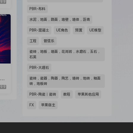
9.9
4M
PBR-布料
水泥，地面，路面，墙壁，墙体，沥青
PBR-混凝土
UE角色
预置
UE模型
工程
管弦乐
瓷砖，地板，墙面，花岗岩，水磨石，玉石，
石英
PBR-大理石
模板
瓷砖，瓷器，陶器，陶艺，墙砖，地砖，釉面
ys
砖，地板砖
9.9
]
PBR-陶瓷丨瓷砖
教程
苹果其他应用
FX
苹果宿主