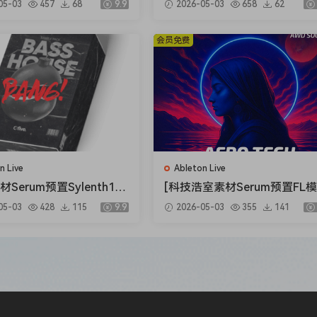
05-03
457
68
9.9
2026-05-03
658
62
Sound Effects [FLAC]（21
Vocal Collection [WAV]（51
B）
会员免费
to keep the inspiration flowing when you need it!
ush the boundaries of their capabilities!
 design tips and tricks from a professional!
n Live
Ableton Live
材Serum预置Sylenth1预
[科技浩室素材Serum预置FL
Ableton模板] Ofive Ba
Ableton模板] AWD Sounds M
05-03
428
115
9.9
2026-05-03
355
141
se [WAV, MiDi]（1.33G
tical Rituals Vol.1 [WAV, MiDi
（2.3GB）