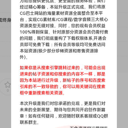
为给您提供更优质、更全面的服务体验，我们
经过精心筹备，本站升级正式完成。我们将原
CG巴士网站的海量素材资源全面整合至本平
台，实现CG素材库/CG课程/数字音频三大核心
或终身VIP）吗？
资源类型无缝对接。同时，您的现有会员权益
100%得到保留。针对原部分资源会员仍需付费
的问题，我们彻底重构了下载权限体系,开通会
员即可免费下载：所有会员等级均可免费访问
本站资源(极少部分珍稀资源和寄售资源除
外)。
如果你是从搜索引擎跳转过来的，可能会出现
进来的帖子资源和你搜索的内容不一样，那是
因为本站进行过升级，新帖子的序号和百度索
引库的不一致导致的，你可以用关键词在搜索
0
0
框中重新搜索相关资源。
本次升级是我们对您承诺的兑现，更是我们对
未来的全新展望。期待与您共同开启创作新篇
章！如有任何疑问，欢迎随时联系客服或QQ群
联系群主。