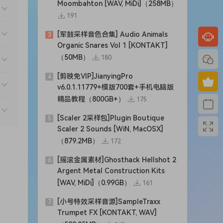
Moombahton [WAV, MiDi]（258MB）
191
[军鼓采样音色合集] Audio Animals
3
Organic Snares Vol 1 [KONTAKT]
（50MB）
180
[剪映免VIP]JianyingPro
4
v6.0.1.11779+模版700套+手机电脑版
精品教程（800GB+）
175
[Scaler 2采样包]Plugin Boutique
5
Scaler 2 Sounds [WiN, MacOSX]
（879.2MB）
172
[摇滚金属素材]Ghosthack Hellshot 2
6
Argent Metal Construction Kits
[WAV, MiDi]（0.99GB）
161
[小号特效采样音源]SampleTraxx
7
Trumpet FX [KONTAKT, WAV]