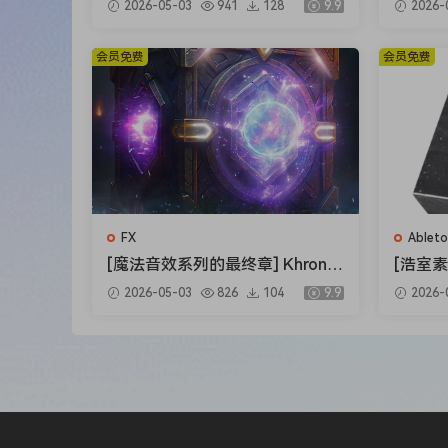
2026-05-03
941
128
9.9
2026-
s House Bounce Vol.2 The Com
ecial 
WHY DO YOU NEED THIS?
plete Bundle [WAV]（4.12GB）
6MB）
FIND INSPIRATION
会员免费
会员免费
Get access to a stream of high-quality presets 
MAXIMISE YOUR SYNTHS
Boost your favourite synths with presets that p
IMPROVE YOUR SOUND DESIGN
Create your own high-quality presets with sound
SYNTH VAULT ARCHIVES
– TOTAL 950 PRESETS –
FX
Ableto
ARTURIA PIGMENTS
[魔法音效系列的最终章] Khron S
[浩室素
tudio Spells Variations Vol.4 [W
置FL模板
– 235 PRESETS –
2026-05-03
826
104
9.9
2026-
AV]（0.98GB）
ng Hou
SPECTRASONICS OMNISPHERE
B）
– 235 PRESETS –
VARIOUS U-HE SYNTHS
– 110 DIVA PRESETS –
– 55 REPRO PRESETS –