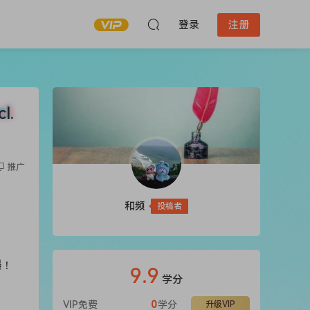
登录
注册
l.
推广
和频
投稿者
器
！
9.9
学分
VIP免费
0
学分
升级VIP