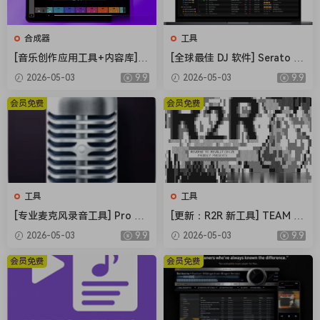
合成器
工具
[音乐创作应用工具+内容库] R
[全球最佳 DJ 软件] Serato DJ
oland Zenbeats Max Unlock
Pro Suite v4.0.7 [WiN]（1.66
2026-05-03
9.9
2026-05-03
9.9
v3.11.2 [WiN]（295MB+7.29
GB）
GB）
会员免费
会员免费
工具
工具
[专业麦克风录音工具] Pro Mi
[更新：R2R 新工具] TEAM R2
crophone 1.8.5-TNT [MacO
R System v1.4.0-R2R [WiN]
2026-05-03
9.9
2026-05-03
9.9
SX]（143MB）
（23.9MB）
会员免费
会员免费