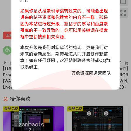
外)。
如果你是从搜索引擎跳转过来的，可能会出现
进来的帖子资源和你搜索的内容不一样，那是
0
0
因为本站进行过升级，新帖子的序号和百度索
引库的不一致导致的，你可以用关键词在搜索
工具
框中重新搜索相关资源。
本次升级是我们对您承诺的兑现，更是我们对
未来的全新展望。期待与您共同开启创作新篇
章！如有任何疑问，欢迎随时联系客服或QQ群
上一篇
下一篇
联系群主。
[非洲浩室素材Ableton模板]
[恐怖音景氛围融合效果乐器插件]
万象资源网运营团队
Producer Loops Savannah
Electronik Sound Lab HORROR
[WAV, MiDi, REX, AiFF, Ableton
BOX v3.0.1 RETAiL [WiN,
Live]（833.96MB）
MacOSX]（2.39GB）
猜你喜欢
会员免费
会员免费