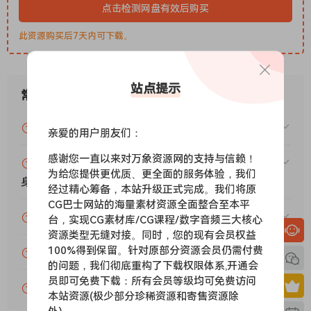
点击检测网盘有效后购买
此资源购买后7天内可下载。
站点提示
常见问题
VIP资源或免费资源能否做为商业用途？
亲爱的用户朋友们：
感谢您一直以来对万象资源网的支持与信赖！
赞助包月VIP（或包年VIP）后能升级包年（或终
为给您提供更优质、更全面的服务体验，我们
身VIP）吗？
经过精心筹备，本站升级正式完成。我们将原
CG巴士网站的海量素材资源全面整合至本平
为什么付款了未开通VIP会员？
台，实现CG素材库/CG课程/数字音频三大核心
资源类型无缝对接。同时，您的现有会员权益
100%得到保留。针对原部分资源会员仍需付费
账号可以分享或者借给别人用吗？
的问题，我们彻底重构了下载权限体系,开通会
员即可免费下载：所有会员等级均可免费访问
VIP会员剩余时间查询？
本站资源(极少部分珍稀资源和寄售资源除