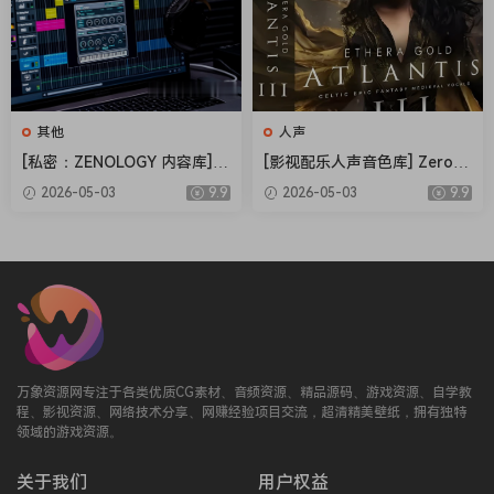
B）
meantime, hooking it up to a drum pad can also achieve a
similar effect. Alternatively for other uses, if the expression
of the velocity-sensitive wah isn’t wanted it can be fixed
at a preferred notch value (13 being all balls to the wall).
其他
人声
An unusual feature of Love Lost (the song) is that it
begins in standard A440 tuning and ends with a blend of
[私密：ZENOLOGY 内容库] R
[影视配乐人声音色库] Zero-G
oland Cloud ZENOLOGY Co
Ethera Gold Atlantis 3 v3.5.
A440 and A432 to achieve a ‘sinking feeling’ wide phase
2026-05-03
9.9
2026-05-03
9.9
ntent v2026.04-R2R [WiN]
2 [KONTAKT]（34.2GB）
effect. This effect is included ‘on tap’ in the instrument: an
（1.93GB）
A432 slider mirrors the A440 option with the lower tuning
plus inverted stereo field: automate it in to give the wall
some Escher-like energy.
Requires Native Instruments Kontakt Player
万象资源网专注于各类优质CG素材、音频资源、精品源码、游戏资源、自学教
or Kontakt FULL v6.7.0 and higher!
程、影视资源、网络技术分享、网赚经验项目交流，超清精美壁纸，拥有独特
领域的游戏资源。
关于我们
用户权益