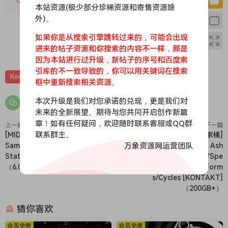
本站资源(极少部分珍稀资源和寄售资源除
digital and analogue processing to create an effortlessly
外)。
huge and harmonically encompassing field of force.
It features in the climax of the song ‘Love Lost’ by Isamaya
如果你是从搜索引擎跳转过来的，可能会出现
0
0
Ffrench and Sam Thomas, as well as across their album
进来的帖子资源和你搜索的内容不一样，那是
因为本站进行过升级，新帖子的序号和百度索
‘Mantle’ and Sam Thomas’ other work. It started life as the
引库的不一致导致的，你可以用关键词在搜索
dirtiest bass sound that kept creeping further and further
Kontakt
吉他贝斯
音效特殊
音源
框中重新搜索相关资源。
up the fretboard. It’s been tweaked and refined by Sam
over nearly two decades and has now been meticulously
本次升级是我们对您承诺的兑现，更是我们对
sampled (13 times per note and across a full 88 keys/7
未来的全新展望。期待与您共同开启创作新篇
章！如有任何疑问，欢迎随时联系客服或QQ群
octaves) to take full advantage of all the harmonics that
上一篇
下一篇
联系群主。
[MIDI 步进音序器和琶音器]
[不断更新：7套宝藏音源 全家桶]
can be generated by the velocity-sensitive (or fixed),
万象资源网运营团队
Sample Logic Animation
Slate and Ash
integrated wah effect. Each note has 20 seconds of
Station 2 v2.1.3088 [WiN]
STRINGS/RUINS/MIRRORS/Spe
natural sustain, achieved with just the force of the sound
（6.0MB）
ctres/Choreographs/Landform
itself or by utilising an EBow or sustain pedal: the result
s/Cycles [KONTAKT]
being a no-compromise, musical hold and natural tail at
（200GB+）
every velocity. Each note was recorded on a max-character
猜你喜欢
guitar, with guitar/pickup decision appropriate to pitch of
note. After leaving Sam’s distinct pedal configuration it
会员免费
会员免费