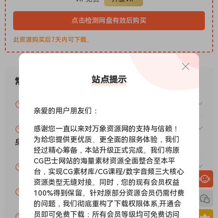
纯净度。不过，我们计划推出 V2 版本，并为其添加一个独立的
点击检测网盘有效后购买
音序器页面。该页面能够根据节奏变化同一音符的力度（以及相
应的哇音值），从而形成动态的节奏序列。同时，将其连接到鼓
此资源购买后7天内可下载。
垫也能达到类似的效果。此外，如果不需要力度感应哇音的表现
力，也可以将其固定在所需的哇音值（13 代表最大程度的哇音效
果）。
站点提示
常见问题
歌曲《Love Lost》的一个独特之处在于，它以标准的 A440 音
调开始，最终以 A440 和 A432 的混合音调结束，从而营造出一
VIP资源或免费资源能否做为商业用途？
种“下沉感”的宽相位效果。该效果已“随时”包含在乐器中：A432
亲爱的用户朋友们：
滑块镜像了 A440 选项，但具有较低的调谐和反转的立体声场：
感谢您一直以来对万象资源网的支持与信赖！
赞助包月VIP（或包年VIP）后能升级包年（或终
将其自动化，为墙壁赋予一些埃舍尔式的能量。
为给您提供更优质、更全面的服务体验，我们
身VIP）吗？
经过精心筹备，本站升级正式完成。我们将原
CG巴士网站的海量素材资源全面整合至本平
需要 Nati
ve Instruments
Kontakt
Player 或
为什么付款了未开通VIP会员？
台，实现CG素材库/CG课程/数字音频三大核心
Kontakt FULL v6.7.0 及更高版本！
资源类型无缝对接。同时，您的现有会员权益
账号可以分享或者借给别人用吗？
100%得到保留。针对原部分资源会员仍需付费
The Sound of Love Lost is a sound like no other. A pitched,
的问题，我们彻底重构了下载权限体系,开通会
员即可免费下载：所有会员等级均可免费访问
synth/guitar hybrid that plays like an organ: utilising
VIP会员剩余时间查询？