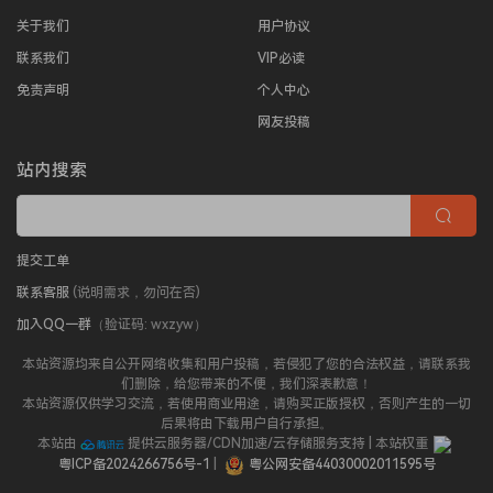
关于我们
用户协议
联系我们
VIP必读
免责声明
个人中心
网友投稿
站内搜索
提交工单
联系客服
(说明需求，勿问在否)
加入QQ一群
（验证码: wxzyw）
本站资源均来自公开网络收集和用户投稿，若侵犯了您的合法权益，请联系我
们删除，给您带来的不便，我们深表歉意！
本站资源仅供学习交流，若使用商业用途，请购买正版授权，否则产生的一切
后果将由下载用户自行承担。
本站由
提供云服务器/CDN加速/云存储服务支持 | 本站权重
粤ICP备2024266756号-1
|
粤公网安备44030002011595号