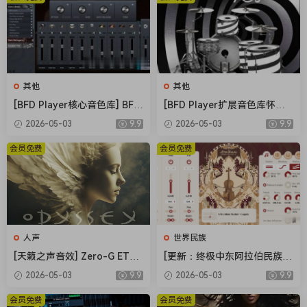
would pass through a blend of choice guitar and bass
amps before undergoing yet more harmonic enrichment:
through hand-picked outboard EQ’s and saturation/tape
effects. As a final stage the full spectrum was EQ’d,
widened and optimised/blessed by Sam and mastering
其他
其他
engineer/audio priestess, Anni Abigail.
[BFD Player核心音色库] BFD
[BFD Player扩展音色库怀旧
It stretches from a grounded lo-fi organ-ish sound (Love)
Drums BFD Player Core Libr
摇滚] BFD Drums BFD Playe
2026-05-03
9.9
2026-05-03
9.9
ary v1.0.0.9-R2R（4.72GB）
r Extension London 70s v1.
to a face-melting, unrelentingly beautiful wall of sound
0.0.13-R2R（2.71GB）
会员免费
会员免费
(Lost), perfect for huge ambient drones but versatile too. It
is HEAVY when needed, but can also be made sweeter and
more ethereal: focusing on the lower velocities/upper
registers and/or making use of the onboard space sliders.
V1 of TSOLL has been kept clean and simple so as not to
detract from the purity of the sound itself, however there
人声
世界民族
are plans for a V2 update with a separate sequencer page.
[天籁之声音效] Zero-G ETHE
[更新：终极中东阿拉伯民族管
RA Gold Odyssey v1.0.2 [KO
弦乐音源合集] Strezov Samp
This would rhythmically vary the velocity (and therefore
2026-05-03
9.9
2026-05-03
9.9
NTAKT]（5.23GB）
ling Arabian Ethnic Orchestr
the notch-wah value) of multiple instances of the same
a v1.1 [KONTAKT]（57.37G
会员免费
会员免费
note, forming dynamic rhythmic sequences. In the