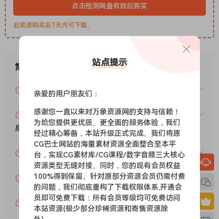
点击检测网盘有效后购买
此资源购买后7天内可下载。
站点提示
常见问题
VIP资源或免费资源能否做为商业用途？
亲爱的用户朋友们：
感谢您一直以来对万象资源网的支持与信赖！
赞助包月VIP（或包年VIP）后能升级包年（或终
为给您提供更优质、更全面的服务体验，我们
身VIP）吗？
经过精心筹备，本站升级正式完成。我们将原
CG巴士网站的海量素材资源全面整合至本平
为什么付款了未开通VIP会员？
台，实现CG素材库/CG课程/数字音频三大核心
资源类型无缝对接。同时，您的现有会员权益
100%得到保留。针对原部分资源会员仍需付费
账号可以分享或者借给别人用吗？
的问题，我们彻底重构了下载权限体系,开通会
员即可免费下载：所有会员等级均可免费访问
VIP会员剩余时间查询？
本站资源(极少部分珍稀资源和寄售资源除