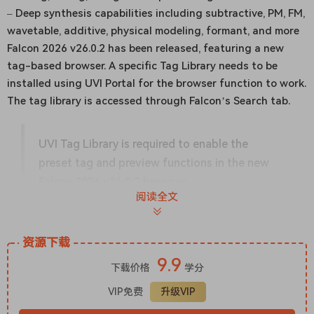
– Deep synthesis capabilities including subtractive, PM, FM,
wavetable, additive, physical modeling, formant, and more
Falcon 2026 v26.0.2 has been released, featuring a new
tag-based browser. A specific Tag Library needs to be
installed using UVI Portal for the browser function to work.
The tag library is accessed through Falcon’s Search tab.
UVI Tag Library is required to enable the
preset tag and preview functions in the new
Falcon 2026 v26.0.2 browser.
阅读全文
Team R2R
资源下载
9.9
下载价格
学分
VIP免费
升级VIP