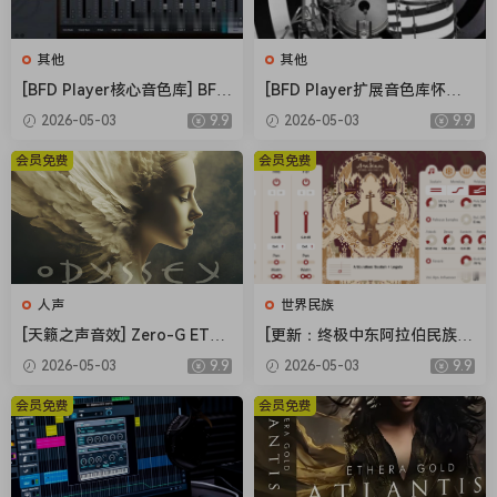
其他
其他
[BFD Player核心音色库] BFD
[BFD Player扩展音色库怀旧
Drums BFD Player Core Libr
摇滚] BFD Drums BFD Playe
2026-05-03
9.9
2026-05-03
9.9
ary v1.0.0.9-R2R（4.72GB）
r Extension London 70s v1.
0.0.13-R2R（2.71GB）
会员免费
会员免费
人声
世界民族
[天籁之声音效] Zero-G ETHE
[更新：终极中东阿拉伯民族管
RA Gold Odyssey v1.0.2 [KO
弦乐音源合集] Strezov Samp
2026-05-03
9.9
2026-05-03
9.9
NTAKT]（5.23GB）
ling Arabian Ethnic Orchestr
a v1.1 [KONTAKT]（57.37G
会员免费
会员免费
B）