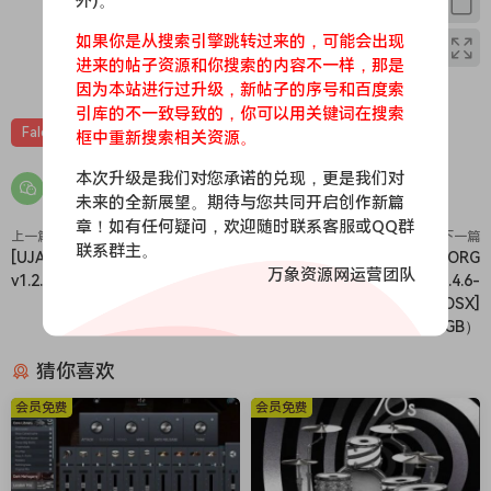
外)。
如果你是从搜索引擎跳转过来的，可能会出现
进来的帖子资源和你搜索的内容不一样，那是
0
0
因为本站进行过升级，新帖子的序号和百度索
引库的不一致导致的，你可以用关键词在搜索
Falcon
音源
框中重新搜索相关资源。
本次升级是我们对您承诺的兑现，更是我们对
未来的全新展望。期待与您共同开启创作新篇
章！如有任何疑问，欢迎随时联系客服或QQ群
上一篇
下一篇
联系群主。
[UJAM应用程序] UJAM App
[传奇合成器+原厂库] KORG
万象资源网运营团队
v1.2.6-R2R [WiN]（141.8MB）
Wavestate Native v1.5.1/v1.4.6-
R2R [WiN, MacOSX]
（22.23MB+79.3MB +1.63GB）
猜你喜欢
会员免费
会员免费