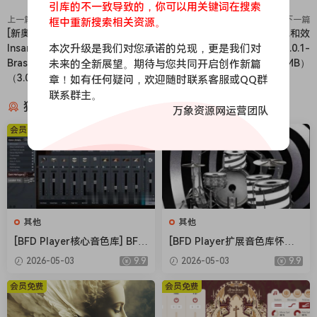
引库的不一致导致的，你可以用关键词在搜索
上一篇
下一篇
框中重新搜索相关资源。
[新奥尔良铜管乐队2音源]
[标志性的混音和母带处理饱和效
本次升级是我们对您承诺的兑现，更是我们对
Insanity Samples New Orleans
果器] Fazertone Furnace v0.0.1-
Brass 2 v1.0.2 [KONTAKT]
MOCHA [WiN]（8.5MB）
未来的全新展望。期待与您共同开启创作新篇
（3.08Gb）
章！如有任何疑问，欢迎随时联系客服或QQ群
联系群主。
猜你喜欢
万象资源网运营团队
会员免费
会员免费
其他
其他
[BFD Player核心音色库] BFD
[BFD Player扩展音色库怀旧
Drums BFD Player Core Libr
摇滚] BFD Drums BFD Playe
2026-05-03
9.9
2026-05-03
9.9
ary v1.0.0.9-R2R（4.72GB）
r Extension London 70s v1.
0.0.13-R2R（2.71GB）
会员免费
会员免费