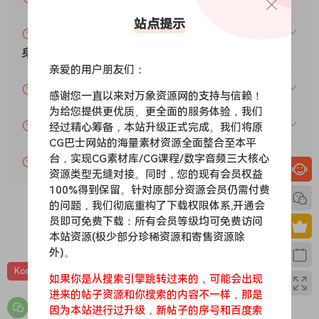
站点提示
赞助包月VIP（或包年VIP）后能升级包年（或终
身VIP）吗？
亲爱的用户朋友们：
为什么付款了未开通VIP会员？
感谢您一直以来对万象资源网的支持与信赖！
为给您提供更优质、更全面的服务体验，我们
账号可以分享或者借给别人用吗？
经过精心筹备，本站升级正式完成。我们将原
CG巴士网站的海量素材资源全面整合至本平
台，实现CG素材库/CG课程/数字音频三大核心
VIP会员剩余时间查询？
资源类型无缝对接。同时，您的现有会员权益
100%得到保留。针对原部分资源会员仍需付费
的问题，我们彻底重构了下载权限体系,开通会
员即可免费下载：所有会员等级均可免费访问
0
0
本站资源(极少部分珍稀资源和寄售资源除
外)。
Kontakt
吉他贝斯
音源
如果你是从搜索引擎跳转过来的，可能会出现
进来的帖子资源和你搜索的内容不一样，那是
因为本站进行过升级，新帖子的序号和百度索