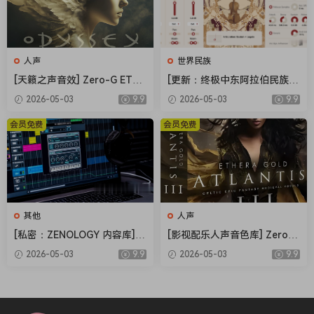
人声
世界民族
[天籁之声音效] Zero-G ETHE
[更新：终极中东阿拉伯民族管
RA Gold Odyssey v1.0.2 [KO
弦乐音源合集] Strezov Samp
2026-05-03
9.9
2026-05-03
9.9
NTAKT]（5.23GB）
ling Arabian Ethnic Orchestr
a v1.1 [KONTAKT]（57.37G
会员免费
会员免费
B）
其他
人声
[私密：ZENOLOGY 内容库] R
[影视配乐人声音色库] Zero-G
oland Cloud ZENOLOGY Co
Ethera Gold Atlantis 3 v3.5.
2026-05-03
9.9
2026-05-03
9.9
ntent v2026.04-R2R [WiN]
2 [KONTAKT]（34.2GB）
（1.93GB）