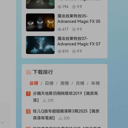
794
9.9
魔法效果特效05-
Advanced Magic FX 05
617
9.9
魔法效果特效07-
Advanced Magic FX 07
810
9.9
下载排行
总榜
/
日榜
/
周榜
/
月榜
/
年榜
分镜天地第四期网络班2019【画质高
1
清】
200
佳儿Q版专题插画课第3期2025【画质
2
高清有笔刷】
200