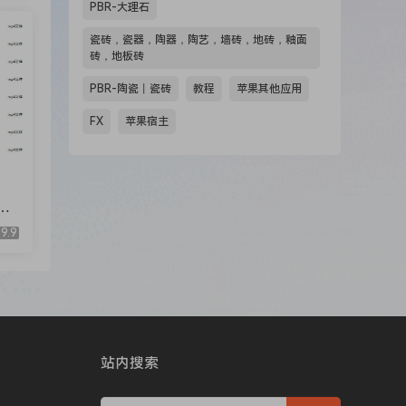
PBR-大理石
瓷砖，瓷器，陶器，陶艺，墙砖，地砖，釉面
砖，地板砖
PBR-陶瓷丨瓷砖
教程
苹果其他应用
FX
苹果宿主
期
9.9
站内搜索