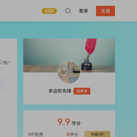
登录
注册
推广
多边形先锋
投稿者
9.9
学分
VIP免费
0
学分
升级VIP