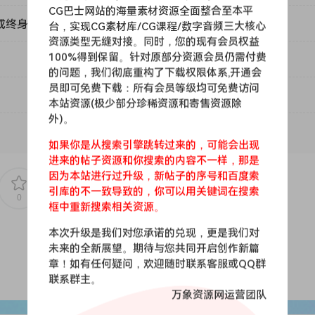
CG巴士网站的海量素材资源全面整合至本平
或终身VIP）吗？
台，实现CG素材库/CG课程/数字音频三大核心
资源类型无缝对接。同时，您的现有会员权益
100%得到保留。针对原部分资源会员仍需付费
的问题，我们彻底重构了下载权限体系,开通会
员即可免费下载：所有会员等级均可免费访问
本站资源(极少部分珍稀资源和寄售资源除
外)。
如果你是从搜索引擎跳转过来的，可能会出现
进来的帖子资源和你搜索的内容不一样，那是
因为本站进行过升级，新帖子的序号和百度索
引库的不一致导致的，你可以用关键词在搜索
0
0
框中重新搜索相关资源。
本次升级是我们对您承诺的兑现，更是我们对
未来的全新展望。期待与您共同开启创作新篇
章！如有任何疑问，欢迎随时联系客服或QQ群
联系群主。
万象资源网运营团队