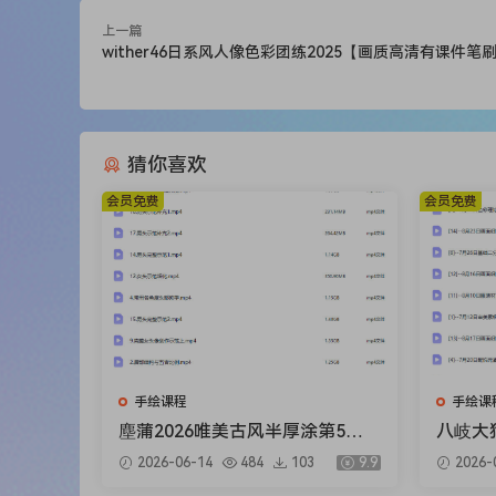
上一篇
wither46日系风人像色彩团练2025【画质高清有课件笔
猜你喜欢
会员免费
会员免费
手绘课程
手绘课
塵蒲2026唯美古风半厚涂第5期
八岐大狗
基础课【画质不错有课件笔刷】
格进阶
2026-06-14
484
103
9.9
2026-
错只有