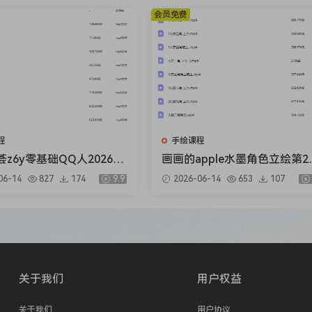
会员免费
程
手绘课程
z6y零基础QQ人2026
画画的apple水墨角色立绘第2
高清有课件笔刷】
【画质还可以只有视频】
06-14
827
174
9.9
2026-06-14
653
107
关于我们
用户权益
关于我们
用户协议