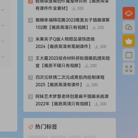
轻微课漫画创作魔鬼特训班【画质高清
3
有课件作业素材】
200
画酿幸福棉花圃2022唯美女子插画课第
4
102期【画质高清只有视频】
200
米果夹子Q版人物甜品装饰团练
5
2024【画质高清有笔刷课件】
200
王大霜2023综合材料拼贴插画肌理实验
6
室【画质不错只有视频】
200
四次元铁锈二次元成男肌肉绘制课程
7
2025【画质高清有课件】
200
阿妹艺术梦慧老师创意扁平插画系统课
8
2022年【画质高清只有视频】
200
热门标签