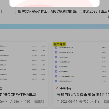
刷】
摇醒实验室6小时上手AIGC辅助你的设计工作流2025【画质
会员免费
程
手绘课程
PROCREATE伪厚涂风
燕知白彩色头像跟练课第1期20
暑假特训营2025【画质不
6【画质高清有课件】
06-14
756
180
9.9
2026-06-14
730
116
视频】