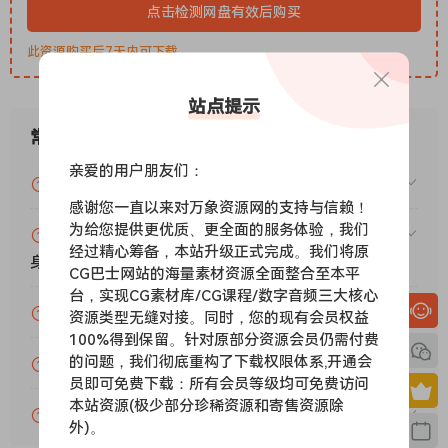
点击检测网盘有效后购买
此资源购买后7天内可下载。
站点提示
常见问题
亲爱的用户朋友们：
VIP资源或免费资源能否做为商业用途？
感谢您一直以来对万象资源网的支持与信赖！
为给您提供更优质、更全面的服务体验，我们
赞助包月VIP（或包年VIP）后能升级包年（或终
经过精心筹备，本站升级正式完成。我们将原
身VIP）吗？
CG巴士网站的海量素材资源全面整合至本平
台，实现CG素材库/CG课程/数字音频三大核心
为什么付款了未开通VIP会员？
资源类型无缝对接。同时，您的现有会员权益
100%得到保留。针对原部分资源会员仍需付费
的问题，我们彻底重构了下载权限体系,开通会
账号可以分享或者借给别人用吗？
员即可免费下载：所有会员等级均可免费访问
本站资源(极少部分珍稀资源和寄售资源除
VIP会员剩余时间查询？
外)。