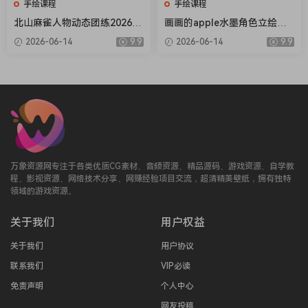
手绘课程
手绘课程
北山麻雀人物动态团练2026年
画画的apple水墨角色立绘第2
1月结课【画质高清只有视
期【画质还可以只有视频】
2026-06-14
9.9
2026-06-14
9.9
频】
万象资源网专注于各类优质CG素材、音频资源、精品源码、游戏资源、自学教
程、影视资源、网络技术分享、网赚经验项目交流，超清精美壁纸，拥有独特
领域的游戏资源。
关于我们
用户权益
关于我们
用户协议
联系我们
VIP必读
免责声明
个人中心
网友投稿