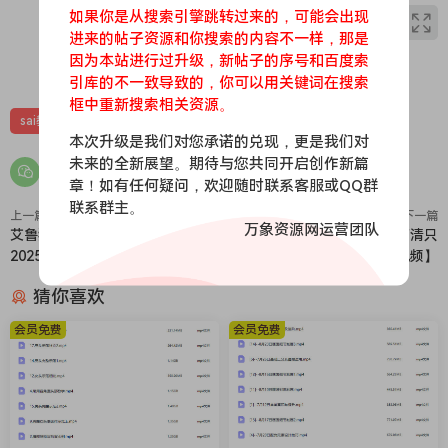
如果你是从搜索引擎跳转过来的，可能会出现
进来的帖子资源和你搜索的内容不一样，那是
因为本站进行过升级，新帖子的序号和百度索
0
0
引库的不一致导致的，你可以用关键词在搜索
框中重新搜索相关资源。
sai教程
手绘教程
插画课程
本次升级是我们对您承诺的兑现，更是我们对
未来的全新展望。期待与您共同开启创作新篇
章！如有任何疑问，欢迎随时联系客服或QQ群
联系群主。
上一篇
下一篇
万象资源网运营团队
艾鲁猫AI动态漫剧大师班
睡觉团队AI漫剧2026【画质高清只
2025【画质不错有部分资料】
有视频】
猜你喜欢
会员免费
会员免费