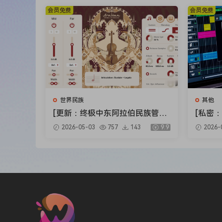
R（2.7
会员免费
会员免费
变换（替代卷积混响）
需要完整零售版的
Kontakt
5.8.1或更高版本！
Welcome to the Bazantar by Mark Deutsch
The Bazantar is a custom five-string acoustic b
and four drone strings. It has a melodic range 
This results in an interplay between melodic, 
landscape of resonance that is remarkably rich i
世界民族
其他
The Bazantar contains over 2,700 samples divi
[更新：终极中东阿拉伯民族管弦
[私密：Z
samples. The multi-samples consist of plucked 
乐音源合集] Strezov Sampling
nd Clo
2026-05-03
757
143
9.9
2026-
Arabian Ethnic Orchestra v1.1
2026.0
to 10 round robins per note, as well as dynami
[KONTAKT]（57.37GB）
bass traditionally and with backside of the bow
We added a variety of controls (ex. pedal volume
and a great selection of convolution reverbs an
church environment with two sets of microphone
sound to their liking.
MICROPHONES AND OPTIONS