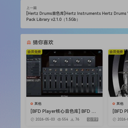
轻音双音符
上一篇
暗色深音独奏1
[Hertz Drums音色库]Hertz Instruments Hertz Drums 
暗色深音独奏2
Pack Library v2.1.0（1.5Gb）
高泛音旋律
高泛音乐句
猜你喜欢
带持续的暗色独奏1
带持续的暗色独奏2
会员免费
会员免费
暗色拨弦独奏
共振器与持续音
混沌效果
即时堆叠（堆叠您想要的任何音色）
相位器与镶边调制
延迟
其他
其他
降级器（比特破碎）
[BFD Player核心音色库] BFD Dr
[BFD
均衡器
ums BFD Player Core Library v
滚] BFD
滤波器
2026-05-03
554
76
9.9
2026-
1.0.0.9-R2R（4.72GB）
nsion 
卷积混响