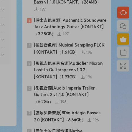
Bass v1.1.0 [KONTAKT]（264MB）
197
[爵士吉他音源] Authentic Soundware
3
Jazz Anthology Guitar [KONTAKT]
（3.35GB）
197
[拨弦音色库] Musical Sampling PLCK
4
[KONTAKT]（1.61GB）
196
[影视吉他音景音源]Audiofier Micron
5
Lost In Guitarspace v1.0.2
[KONTAKT]（1.93GB）
196
[影视音源]Audio Imperia Trailer
6
Guitars 2 v1.1.0 [KONTAKT]
（5.2Gb）
196
[弦乐贝斯音源]8Dio Adagio Basses
7
2.0 [KONTAKT]（6.64Gb）
196
[最伟大的贝斯音源]Native
8