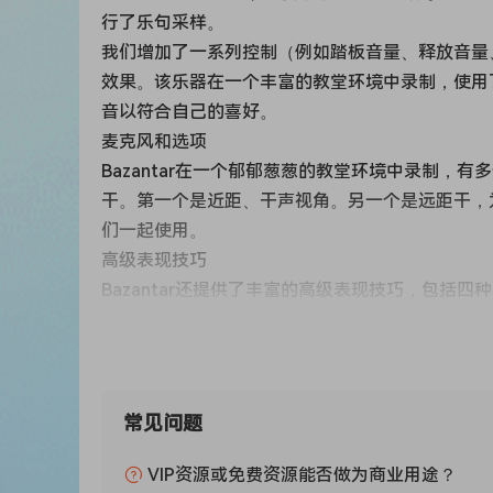
行了乐句采样。
我们增加了一系列控制（例如踏板音量、释放音量
效果。该乐器在一个丰富的教堂环境中录制，使用
音以符合自己的喜好。
麦克风和选项
Bazantar在一个郁郁葱葱的教堂环境中录制
干。第一个是近距、干声视角。另一个是远距干，
们一起使用。
高级表现技巧
Bazantar还提供了丰富的高级表现技巧，包
不带颤音的持续，以及大量的额外乐句材料。因此
前置效果和混沌效果
Bazantar包含两个并行效果系统。第一个是
高、延迟和我们的新型纹理延迟）。您还可以通过
常见问题
器、比特破碎、失真、双重延迟等！
表现技巧
VIP资源或免费资源能否做为商业用途？