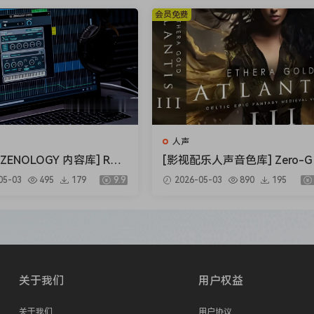
1GB）
会员免费
ass, fitted with an additional twenty-nine sympathetic stri
of over five octaves, with a sympathetic range of four octave
sympathetic, and drone strings which weaves an unexpected
n texture.
人声
ded into two main categories: Multi-samples and phrase-
ENOLOGY 内容库] Rola
[影视配乐人声音色库] Zero-G 
and bowed representations, with and without vibrato, with
ud ZENOLOGY Content v
hera Gold Atlantis 3 v3.5.2 [
05-03
495
179
9.9
2026-05-03
890
195
4-R2R [WiN]（1.93GB）
NTAKT]（34.2GB）
c sustains/swells. We phrase-sampled Mark Deutsch playing 
 (Col Legno).
, release volume, noise reduction, EQ) a visual velocity edit
d convolution effects. The instrument was recorded in a rich
s (close/internal and ambient/player), so users can adjust 
关于我们
用户权益
关于我们
用户协议