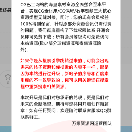
CG巴士网站的海量素材资源全面整合至本平
或终身VIP）吗？
台，实现CG素材库/CG课程/数字音频三大核心
资源类型无缝对接。同时，您的现有会员权益
100%得到保留。针对原部分资源会员仍需付费
的问题，我们彻底重构了下载权限体系,开通会
员即可免费下载：所有会员等级均可免费访问
本站资源(极少部分珍稀资源和寄售资源除
外)。
如果你是从搜索引擎跳转过来的，可能会出现
进来的帖子资源和你搜索的内容不一样，那是
因为本站进行过升级，新帖子的序号和百度索
引库的不一致导致的，你可以用关键词在搜索
0
0
框中重新搜索相关资源。
本次升级是我们对您承诺的兑现，更是我们对
未来的全新展望。期待与您共同开启创作新篇
章！如有任何疑问，欢迎随时联系客服或QQ群
联系群主。
万象资源网运营团队