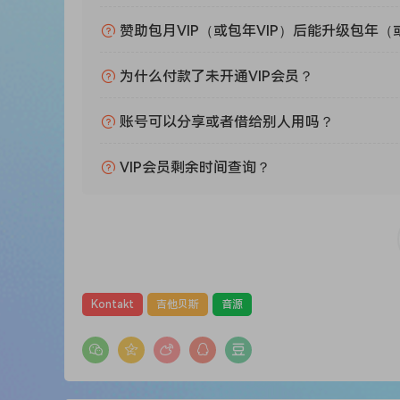
2个麦克风位置（近距离/内部 & 大厅视角）
弧线膨胀1
赞助包月VIP（或包年VIP）后能升级包年（
弧线膨胀2
弧线膨胀3
为什么付款了未开通VIP会员？
弧线膨胀4
账号可以分享或者借给别人用吗？
带颤音的持续
不带颤音的持续
VIP会员剩余时间查询？
拨弦（带循环随机）
轻敲（带循环随机）
弓弦忧伤
暗色弓弦忧伤
暗色深音持续
中等变化
Kontakt
吉他贝斯
音源
神秘暗弓1
神秘暗弓2
中等音符
轻音持续弯曲