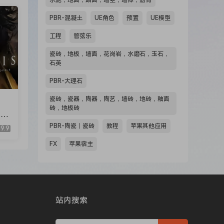
水泥，地面，路面，墙壁，墙体，沥青
PBR-混凝土
UE角色
预置
UE模型
工程
管弦乐
ngs
瓷砖，地板，墙面，花岗岩，水磨石，玉石，
石英
s.
PBR-大理石
瓷砖，瓷器，陶器，陶艺，墙砖，地砖，釉面
砖，地板砖
Et
 up
KO
PBR-陶瓷丨瓷砖
教程
苹果其他应用
9.9
the
FX
苹果宿主
or,
the
站内搜索