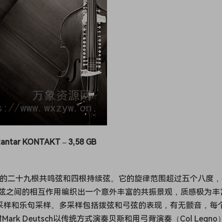
zantar KONTAKT – 3,58 GB
了额外的二十九根共鸣弦和四根持续弦。它的旋律范围超过五个八度
弦之间的相互作用编织出一个意外丰富的共振景观，质感极为丰
大类：多采样和乐句采样。多采样包括拨弦和弓弦的表现，有无颤音，每
k Deutsch以传统方式演奏贝斯和用弓背演奏（Col Legno