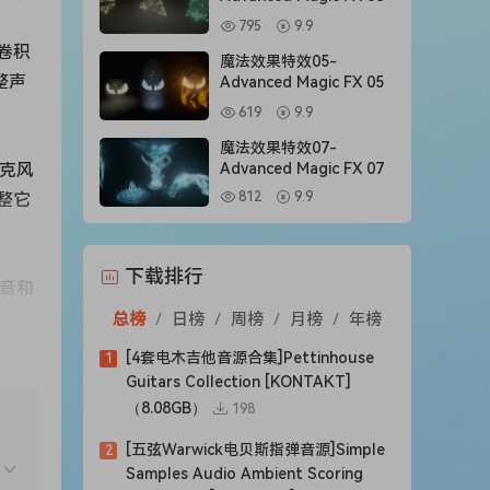
795
9.9
卷积
魔法效果特效05-
整声
Advanced Magic FX 05
619
9.9
魔法效果特效07-
麦克风
Advanced Magic FX 07
整它
812
9.9
下载排行
颤音和
总榜
/
日榜
/
周榜
/
月榜
/
年榜
[4套电木吉他音源合集]Pettinhouse
1
、音
Guitars Collection [KONTAKT]
均衡
（8.08GB）
198
[五弦Warwick电贝斯指弹音源]Simple
2
Samples Audio Ambient Scoring