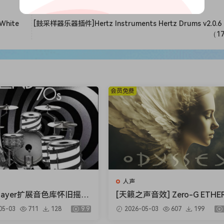
White
[鼓采样器乐器插件]Hertz Instruments Hertz Drums v2.0.6 
（1
会员免费
人声
 Player扩展音色库怀旧摇
[天籁之声音效] Zero-G ETHE
 Drums BFD Player Exte
Gold Odyssey v1.0.2 [KONT
05-03
711
128
9.9
2026-05-03
607
199
London 70s v1.0.0.13-R2
T]（5.23GB）