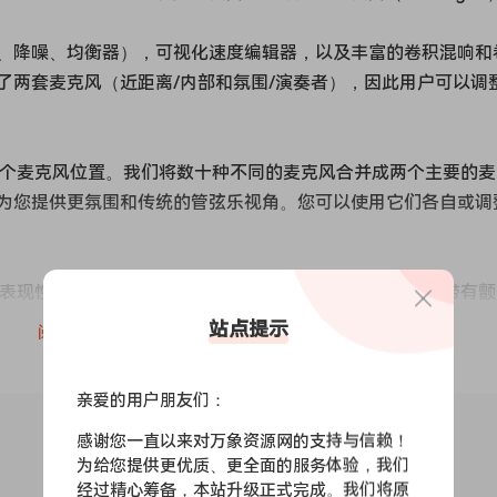
、降噪、均衡器），可视化速度编辑器，以及丰富的卷积混响和
了两套麦克风（近距离/内部和氛围/演奏者），因此用户可以调
，有多个麦克风位置。我们将数十种不同的麦克风合并成两个主要的
为您提供更氛围和传统的管弦乐视角。您可以使用它们各自或调
括四种表现性的弧线、拨弦（受爵士乐启发）、多采样的轻敲、带有
，您可以同时获得多采样和乐句的精华。
站点提示
阅读全文
我们新的前置效果，允许您控制最基本的效果（例如基于步骤的过滤
亲爱的用户朋友们：
我们的混沌效果系统进行更深入的操作，该系统包括相位调制、
感谢您一直以来对万象资源网的支持与信赖！
为给您提供更优质、更全面的服务体验，我们
经过精心筹备，本站升级正式完成。我们将原