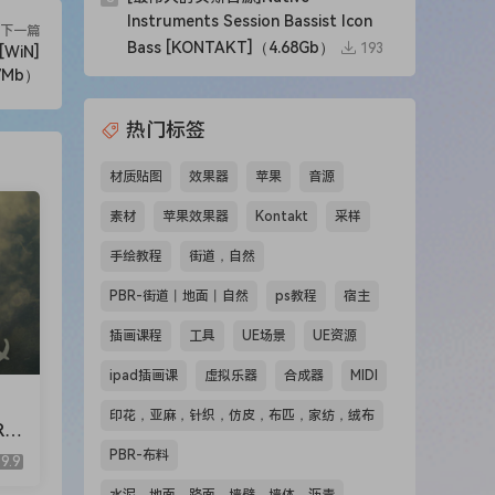
Instruments Session Bassist Icon
下一篇
Bass [KONTAKT]（4.68Gb）
193
[WiN]
7Mb）
热门标签
材质贴图
效果器
苹果
音源
素材
苹果效果器
Kontakt
采样
手绘教程
街道，自然
PBR-街道丨地面丨自然
ps教程
宿主
插画课程
工具
UE场景
UE资源
ipad插画课
虚拟乐器
合成器
MIDI
印花，亚麻，针织，仿皮，布匹，家纺，绒布
RA
AK
PBR-布料
9.9