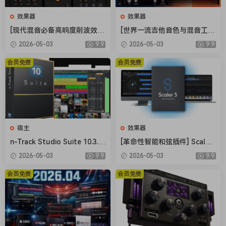
分。在Bitwig中，这适用于任何音频剪辑，因此可以自由切换到
效果器
效果器
排列器和启动器。甚至可以拖入长音频以“折叠”新的组合，在新
[现代混音必备高响度削波效果
[世界一流吉他音色与混音工具
的方式下探索旧磁带。
插件] Audioloom Maciel Aud
全套合集] STL Tones Bundle
乐器和效果
2026-05-03
9.9
2026-05-03
9.9
io Deux Clipper v1.0.0 [WiN,
v2026.04 [WiN, MacOSX]（1.
拥有超过90种不同的乐器、音频和音符效果、容器设备和信号路
MacOSX]（34.5MB+145MB)
48GB+3.34GB）
会员免费
会员免费
由器，您可以将任何创意转化为音乐。
采样器，重新采样
来认识一下Bitwig Studio的采样器，它具有多种播放模式、基
于音符的动态调制和强大的多采样编辑器。
Bitwig Studio 5.1.9中的更改[2024年5月6日发布]
宿主
效果器
n-Track Studio Suite 10.3.0.
[革命性智能和弦插件] Scaler
修复
10767 Multilingual [WiN]（2
Music Scaler 3 v3.2.2 Regge
记录音符音高弯曲并不总是准确的（回归）[35775]
2026-05-03
9.9
2026-05-03
9.9
50.2MB+543.4MB）
d-HCiSO [MacOSX]（1.45G
编曲器中某些参数类型的自动记录（如静音）没有保持关闭（未
B）
会员免费
会员免费
静音）状态（回归）[35666]
macOS：修复了在设备断开连接时扫描设备元数据时潜在的音频
引擎崩溃[35405]
SSL原生通道条插件：修正了添加超过8个FX轨道时的问题