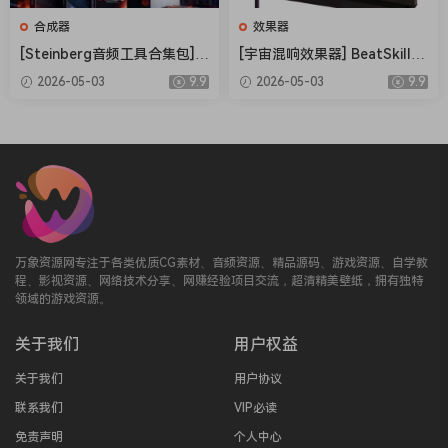
[35777]
合成器
效果器
[Steinberg音频工具合集包] S
[宇宙混响效果器] BeatSkillz
RELEASE NUMBER: FLARE-1907/FLARE-1908/FLARE-1909
teinberg Complete Bundle
SpaceWolf v1.0.2 U2B-MORi
Bitwig Studio is the single solution for realizing any
2026-05-03
9.9
2026-05-03
9.9
2026.04 [MacOSX]（26.4G
A [MacOSX]（153MB）
musical idea across every stage of production with
B）
Powerful Editing Tools, Expressive MIDI Support,
Instruments & Effects.
Bitwig Studio 5 is OUT NOW and it introduces five new
MSEGs
Developing this family of modulators and modules led to a
major upgrade for our entire modulation system. In version
万象资源网专注于各类优质CG素材、音频资源、精品源码、游戏资源、自学教
5, modulators can do more, like control track- and project-
程、影视资源、网络技术分享、网赚经验项目交流，超清精美壁纸，拥有独特
领域的游戏资源。
level parameters and expand into pop-out windows. We
also created new ways to perform live with our software,
关于我们
用户权益
and overhauled the browsers to make it easy to find what
you need.
关于我们
用户协议
Browse Better
联系我们
VIP必读
The browser improvements are more than just a fresh coat
免责声明
个人中心