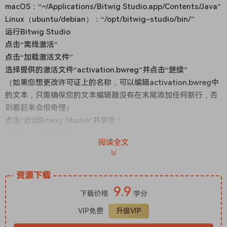
macOS：“~/Applications/Bitwig Studio.app/Contents/Java”
Linux（ubuntu/debian）：“/opt/bitwig-studio/bin/”
运行Bitwig Studio
点击“离线激活”
点击“加载激活文件”
选择提供的激活文件“activation.bwreg”并点击“继续”
（如果您想更改许可证上的名称，可以编辑activation.bwreg中
的文本，只需确保您的文本编辑器没有在末尾添加任何新行，否
则看起来会很奇怪）
点击“启动Bitwig Studio”并享受！
基于FLARE的破解版！！！
阅读全文
Bitwig Studio是一种单一解决方案，可在制作的每个阶段实现
任何音乐创意，具备强大的编辑
工具
、表达性的MIDI支持、乐器
资源下载
和效果。
9.9
Bitwig Studio 5已经发布，并引入了五个新的MSEG（多段线性
下载价格
学分
生成器）。
VIP免费
升级VIP
开发这个调制器和模块系列为我们整个调制系统进行了重大升