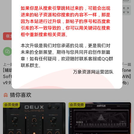
MIDI时钟同步和Ableton LINK。但Bitwig Studio真正脱颖而出
如果你是从搜索引擎跳转过来的，可能会出现
的地方在于我们的硬件集成设备系列。
进来的帖子资源和你搜索的内容不一样，那是
进入Grid
0
0
因为本站进行过升级，新帖子的序号和百度索
Grid是声音设计师的梦想。它可以是合成器、音频效果或您能想
引库的不一致导致的，你可以用关键词在搜索
象到的大多数东西。它是一个模块化的声音设计环境，供您从头
框中重新搜索相关资源。
宿主
工具
苹果
苹果宿主
开始构建自己的创作。
本次升级是我们对您承诺的兑现，更是我们对
适合您的音频处理
未来的全新展望。期待与您共同开启创作新篇
音频剪辑是您的音乐模块，可以在其中进行编辑。可以根据起始
章！如有任何疑问，欢迎随时联系客服或QQ群
点拆分、使用曲线重新调整音高，以各种方式进行缩放和拉伸。
上一篇
联系群主。
下一篇
[辅助音乐合成编辑器]Myriad
[经典英式美式均衡器]Tone
当节奏变化时，您的音频将与之匹配，得益于我们和Zplane提供
万象资源网运营团队
Software Harmony Assistant
Empire RES-Q v1.3[WiN]
的时间拉伸选项。
v9.9.8 [WiN]（104.3MB）
（46Mb）
更多功能的音符
我们的音符是动态的，允许为每个单独音符设置微调、压力、平
猜你喜欢
移等。因此，从Bitwig的乐器中获得真正的多音，或将这些音符
会员免费
会员免费
作为MPE或CV信号发送。甚至可以使用运算符添加一些音乐逻
辑，调制音符的播放时间和方式。
任何地方的音频组合
组合是一种清晰的工作流程，用于录制并结合多个片段的最佳部