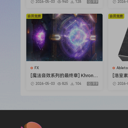
2026-05-03
940
128
9.9
2026-
Tonal crafted each of these with top artists in
s House Bounce Vol.2 The Com
ecial 
Pair these up with the punchy drums to create 
plete Bundle [WAV]（4.12GB）
6MB）
会员免费
会员免费
SOUND EXPERIENCES: ONE SHOTS COLLECTION 
Texturized One Shots
Explore this collection with over 240 one shot
and the Sequential OB6.
Access thousands of dollars worth of gear and g
The best part of it is that the Tonal team proc
before.
FX
Ableto
Melodies made with one shots only:
[魔法音效系列的最终章] Khron S
[浩室素
SOUND EXPERIENCES: MIDI COLLECTION Melody 
tudio Spells Variations Vol.4 [W
置FL模板
2026-05-03
825
104
9.9
2026-
AV]（0.98GB）
ng Hou
Creativity
B）
This 100% royalty-free midi collection features 
Overcome beat block and speed up your workflo
opportunities = make more money.
The best part about it is that you can customi
Works in every DAW.