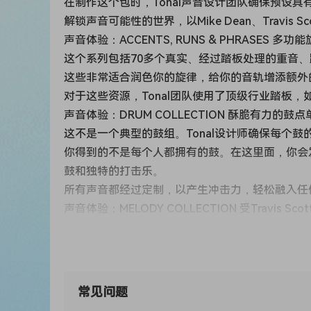
在制作这个包时，Tonal声音设计团队确保预设
解锁声音可能性的世界，以Mike Dean、Travis Sco
声音体验：ACCENTS, RUNS & PHRASES
这个系列包括70多个真实、经过踏板处理的重音
这些非常适合润色你的旋律，给你的音轨增添额外
对于这些资源，Tonal团队使用了顶级行业踏板，如Hologram
声音体验：DRUM COLLECTION 酥脆有力的
这不是一个典型的鼓组。Tonal设计师确保每个
你得到的不是每个人都拥有的鼓。在这里面，你会发
鼓和独特的打击乐。
所有声音都经过定制，以产生冲击力，轻松融入任
声音体验：MELODY COLLECTION 受Travis S
这个系列涵盖了36个难忘、准备就绪的旋律，使
Tonal为像Drake、Travis Scott、Don Tol
将这些与有力的鼓点搭配，创造出色的节奏。
声音体验：ONE SHOTS COLLECTION 使
常见问题
探索这个系列，有240多个单发来自模拟合成器，如Moog G