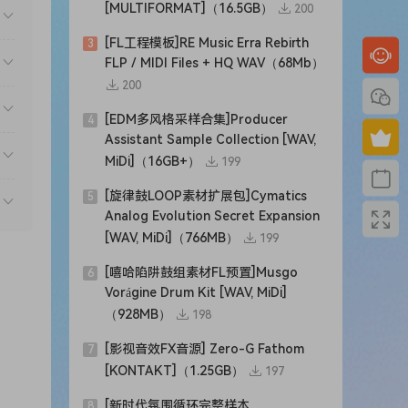
[MULTIFORMAT]（16.5GB）
200
[FL工程模板]RE Music Erra Rebirth
3
FLP / MIDI Files + HQ WAV（68Mb）
200
[EDM多风格采样合集]Producer
4
Assistant Sample Collection [WAV,
MiDi]（16GB+）
199
[旋律鼓LOOP素材扩展包]Cymatics
5
Analog Evolution Secret Expansion
[WAV, MiDi]（766MB）
199
[嘻哈陷阱鼓组素材FL预置]Musgo
6
Vorágine Drum Kit [WAV, MiDi]
（928MB）
198
[影视音效FX音源] Zero-G Fathom
7
s
[KONTAKT]（1.25GB）
197
 and
[新时代氛围循环完整样本
8