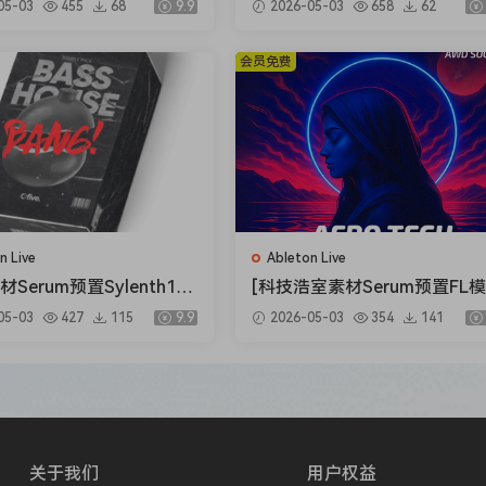
05-03
455
68
9.9
2026-05-03
658
62
 mind such as Drake, Travis Scott, Don Toliver, Cubeatz and m
Sound Effects [FLAC]（21
Vocal Collection [WAV]（51
outstanding beats.
B）
会员免费
Create Melodies With Low CPU Usage With Analog
s extracted from analog synths such as the Moog Grandmothe
enerate endless sonic possibilities with those recordings.
essed each one shot recording to reach a timbre never heard
n Live
Ableton Live
材Serum预置Sylenth1预
[科技浩室素材Serum预置FL
and HiHat Midis To Speed Up Your Workflow and Spike
Ableton模板] Ofive Ba
Ableton模板] AWD Sounds M
05-03
427
115
9.9
2026-05-03
354
141
se [WAV, MiDi]（1.33G
tical Rituals Vol.1 [WAV, MiDi
（2.3GB）
40+ midis to kickstart your ideas.
w. You’ll be able to make more beats, more melodies, get 
ze them to generate your own unique ideas in seconds.
关于我们
用户权益