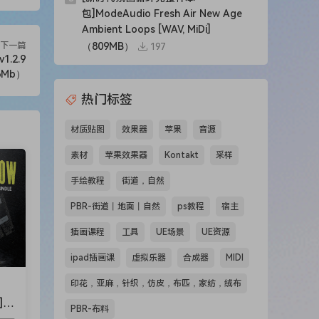
包]ModeAudio Fresh Air New Age
Ambient Loops [WAV, MiDi]
下一篇
（809MB）
197
1.2.9
6Mb）
s.
Bliss
热门标签
材质贴图
效果器
苹果
音源
oops
ing
素材
苹果效果器
Kontakt
采样
手绘教程
街道，自然
 from
PBR-街道丨地面丨自然
ps教程
宿主
插画课程
工具
UE场景
UE资源
ipad插画课
虚拟乐器
合成器
MIDI
印花，亚麻，针织，仿皮，布匹，家纺，绒布
]W
PBR-布料
ng