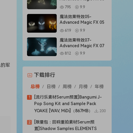
795
9.9
魔法效果特效05-
Advanced Magic FX 05
619
9.9
魔法效果特效07-
Advanced Magic FX 07
812
9.9
锐的军
下载排行
总榜
/
日榜
/
周榜
/
月榜
/
年榜
[流行乐素材Serum预置]Bangumi J-
1
Pop Song Kit and Sample Pack
YOAKE [WAV, MiDi]（867MB）
200
[限量包：回响重拍素材Serum预
2
置]Shadow Samples ELEMENTS