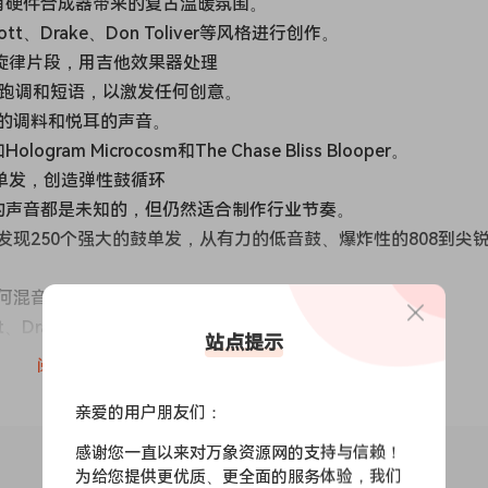
具有硬件合成器带来的复古温暖氛围。
tt、Drake、Don Toliver等风格进行创作。
 多功能旋律片段，用吉他效果器处理
、跑调和短语，以激发任何创意。
的调料和悦耳的声音。
 Microcosm和The Chase Bliss Blooper。
鼓点单发，创造弹性鼓循环
鼓的声音都是未知的，但仍然适合制作行业节奏。
现250个强大的鼓单发，从有力的低音鼓、爆炸性的808到尖
何混音并脱颖而出。
cott、Drake、Metro、Cubeatz等启发的免版税陷阱旋律
站点提示
用模拟合成器和大量的处理，以实现独特的情感。
阅读全文
iver、Cubeatz等顶级艺术家精心制作了每一个。
亲爱的用户朋友们：
用模拟质感的单发创造低CPU占用的旋律
感谢您一直以来对万象资源网的支持与信赖！
randmother和Sequential OB6。
为给您提供更优质、更全面的服务体验，我们