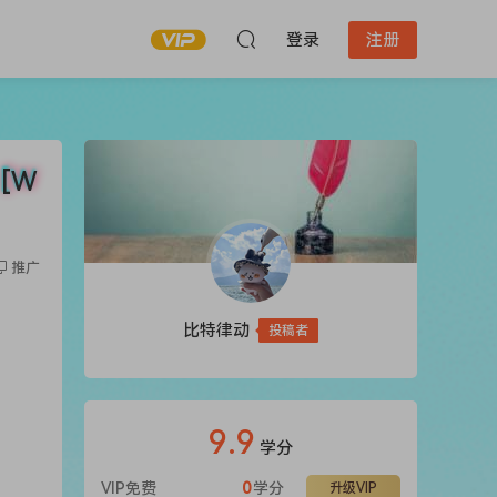
登录
注册
 [W
推广
比特律动
投稿者
9.9
学分
VIP免费
0
学分
升级VIP