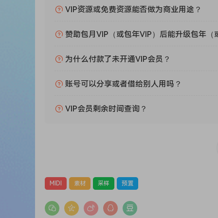
访问价值数千美元的设备，并用这些录音产生无尽
VIP资源或免费资源能否做为商业用途？
最精彩的部分是Tonal团队处理了每一个单发录
仅用单发制作的旋律：
赞助包月VIP（或包年VIP）后能升级包年（
声音体验：
MIDI
COLLECTION 旋律和HiHat
为什么付款了未开通VIP会员？
这个100%免版税的MIDI系列包括40多个MIDI，
克服节奏障碍，加快你的工作流程。你将能够制作更
账号可以分享或者借给别人用吗？
最精彩的部分是你可以自定义它们，在几秒钟内产
适用于所有DAW。
VIP会员剩余时间查询？
声音体验：PORTAL BANK 创建踏板般的质感
Portal是最独特和多功能的FX插件之一，也是复
Tonal团队设计了50个适用于任何类型和风格的预
在制作这些时，他们确保预设实际上是有用的和平
SOUND EXPERIENCES: ANALOG LAB V BANK Profes
Unleash sonic bliss with 80 meticulously crafted
MIDI
素材
采样
预置
When making this pack the Tonal sound design 
hardware synths bring.
Unlock a world of sonic possibilities and create