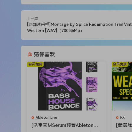
much more.
SOUND EXPERIENCES: ACCENTS, RUNS & PHRASES
上一篇
This collection includes over 70 authentic, peda
[西部片采样]Montage by Splice Redemption Trail Vin
Western [WAV]（700.86Mb）
These are great for polishing your melodies and
For those assets, the Tonal team used top ind
Blooper.
猜你喜欢
SOUND EXPERIENCES: DRUM COLLECTION Crispy
This is not a typical drumkit. Tonal designers 
会员免费
会员免费
industry beats.
You’re not getting the same drums everyone has
punchy kicks, blasting 808s to sharp snares and 
All sounds have been tailored for impact, to ea
SOUND EXPERIENCES: MELODY COLLECTION Royalt
Metro, Cubeatz and More
Ableton Live
FX
This collection covers 36 memorable, placemen
[浩室素材Serum预置Ableton模
[武器战
processing to achieve unique emotions.
板FL模板] Shadow Samples Bas
Talkba