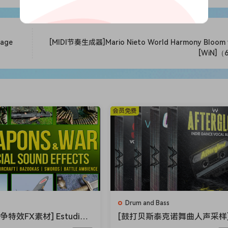
 Versatile Melodic Chops Processed With Guitar Pedals
l processed accents, runs and phrases to kickstart any idea.
tage
[MIDI节奏生成器]Mario Nieto World Harmony Bloom v
[WiN]（
 adding the extra sauce and earcandy you need in your track
ustry pedals such as the Hologram Microcosm and The Chase 
 Hard-Hitting Drum One Shots To Create Bouncy Drum L
made sure every drum was unknown but still suitable for mak
会员免费
. Inside you will find 250 powerful drum one shots, ranging
distinctive percussion.
sily blend any mix and stand out.
y-Free Trap Melodies Inspired By Travis Scott, Drake,
Drum and Bass
t ready melodies made with analog synths and loads of
争特效FX素材] Estudios
[鼓打贝斯泰克诺舞曲人声采样
ck Weapons and War Sp
eapon Sounds The Everythi