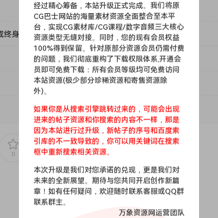
经过精心筹备，本站升级正式完成。我们将原
的声音可能性。
CG巴士网站的海量素材资源全面整合至本平
音，以达到前所未有的音色。
台，实现CG素材库/CG课程/数字音频三大核心
或终身VIP）吗？
资源类型无缝对接。同时，您的现有会员权益
 MIDI，加快你的工作流程，激发创造力
100%得到保留。针对原部分资源会员仍需付费
的问题，我们彻底重构了下载权限体系,开通会
以激发你的创意。
员即可免费下载：所有会员等级均可免费访问
多的节奏，更多的旋律，获得更多的机会 = 赚更多的钱。
本站资源(极少部分珍稀资源和寄售资源除
生你自己独特的想法。
外)。
如果你是从搜索引擎跳转过来的，可能会出现
，为任何声音增添真实性
进来的帖子资源和你搜索的内容不一样，那是
制吉他踏板的好工具。
因为本站进行过升级，新帖子的序号和百度索
设。
引库的不一致导致的，你可以用关键词在搜索
衡的，以增加正确数量的调料，而不仅仅是随机的纹理。
框中重新搜索相关资源。
0
0
sionally Crafted Presets To Create Vintage Melodies
本次升级是我们对您承诺的兑现，更是我们对
 presets that transcend the ordinary.
未来的全新展望。期待与您共同开启创作新篇
team made sure the that preset had the vintage warm vibe
章！如有任何疑问，欢迎随时联系客服或QQ群
联系群主。
万象资源网运营团队
 in the styles of Mike Dean, Travis Scott, Drake, Don Toliver