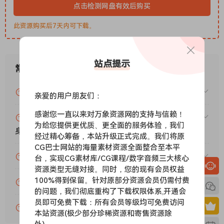
Immerse yourself in the authentic sounds of Rio’s Carnival
点击检测网盘有效后购买
with live field recordings, capturing the essence of this
此资源购买后7天内可下载。
dynamic musical tradition.
350 Samples
FANTASTiC
站点提示
常见问题
VIP资源或免费资源能否做为商业用途？
亲爱的用户朋友们：
感谢您一直以来对万象资源网的支持与信赖！
赞助包月VIP（或包年VIP）后能升级包年（或终
为给您提供更优质、更全面的服务体验，我们
身VIP）吗？
经过精心筹备，本站升级正式完成。我们将原
CG巴士网站的海量素材资源全面整合至本平
为什么付款了未开通VIP会员？
台，实现CG素材库/CG课程/数字音频三大核心
资源类型无缝对接。同时，您的现有会员权益
100%得到保留。针对原部分资源会员仍需付费
账号可以分享或者借给别人用吗？
的问题，我们彻底重构了下载权限体系,开通会
员即可免费下载：所有会员等级均可免费访问
VIP会员剩余时间查询？
本站资源(极少部分珍稀资源和寄售资源除