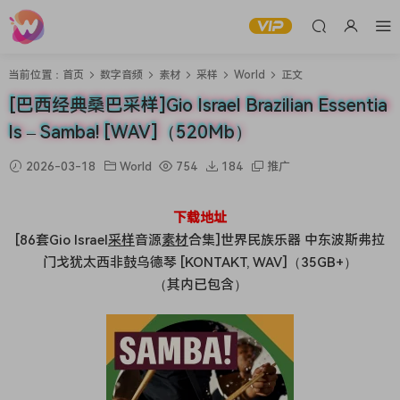
当前位置：
首页
数字音频
素材
采样
World
正文
[巴西经典桑巴采样]Gio Israel Brazilian Essentia
ls – Samba! [WAV]（520Mb）
2026-03-18
World
754
184
推广
下载地址
[86套Gio Israel
采样
音源
素材
合集]世界民族乐器 中东波斯弗拉
门戈犹太西非鼓乌德琴 [KONTAKT, WAV]（35GB+）
（其内已包含）