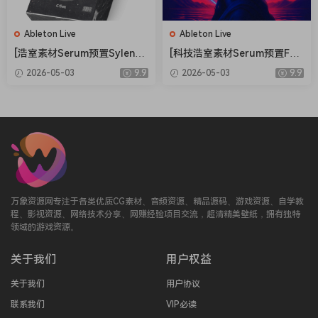
Ableton Live
Ableton Live
[浩室素材Serum预置Sylenth
[科技浩室素材Serum预置FL
1预置FL模板Ableton模板] O
模板Ableton模板] AWD Sou
2026-05-03
9.9
2026-05-03
9.9
five Bang House [WAV, MiDi]
nds Mystical Rituals Vol.1
（1.33GB）
[WAV, MiDi]（2.3GB）
万象资源网专注于各类优质CG素材、音频资源、精品源码、游戏资源、自学教
程、影视资源、网络技术分享、网赚经验项目交流，超清精美壁纸，拥有独特
领域的游戏资源。
关于我们
用户权益
关于我们
用户协议
联系我们
VIP必读