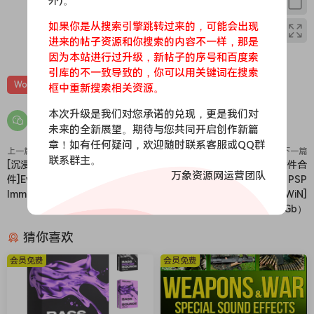
外)。
如果你是从搜索引擎跳转过来的，可能会出现
进来的帖子资源和你搜索的内容不一样，那是
0
0
因为本站进行过升级，新帖子的序号和百度索
引库的不一致导致的，你可以用关键词在搜索
World
素材
采样
框中重新搜索相关资源。
本次升级是我们对您承诺的兑现，更是我们对
未来的全新展望。期待与您共同开启创作新篇
章！如有任何疑问，欢迎随时联系客服或QQ群
上一篇
下一篇
联系群主。
[沉浸式杜比全景混响插
[27个混音插件合
万象资源网运营团队
件]Eventide Blackhole
集]PSPaudioware PSP
Immersive v1.1.4 [WiN]（5Mb）
Collection v2024.6 R2R [WiN]
（1.3Gb）
猜你喜欢
会员免费
会员免费