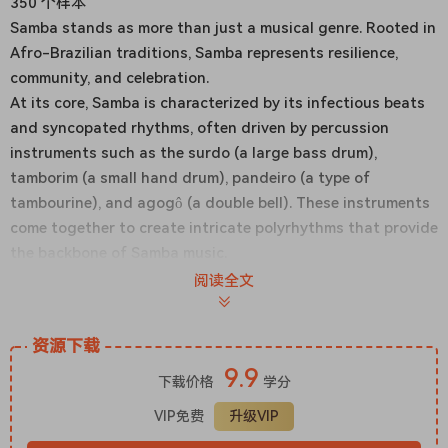
350 个样本
Samba stands as more than just a musical genre. Rooted in
Afro-Brazilian traditions, Samba represents resilience,
community, and celebration.
At its core, Samba is characterized by its infectious beats
and syncopated rhythms, often driven by percussion
instruments such as the surdo (a large bass drum),
tamborim (a small hand drum), pandeiro (a type of
tambourine), and agogô (a double bell). These instruments
come together to create intricate polyrhythms that provide
the backbone of Samba music.
Dive into the pulsating rhythms of Brazil with our “Samba!”
阅读全文
pack, a vibrant celebration of percussive mastery and
cultural richness. Recorded in collaboration with
资源下载
percussion master Joca Perpignan, this collection
9.9
showcases the infectious energy of Samba music, infused
下载价格
学分
with the soulful melodies of Saleet Lahav’s flutes and the
VIP免费
升级VIP
rhythmic drive of Daniel Ring’s Cavaquinho strings.