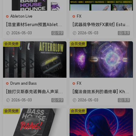
Ableton Live
FX
[浩室素材Serum预置Ableton
[武器战争特效FX素材] Estudi
模板FL模板] Shadow Sample
os Talkback Weapons and
2026-05-03
9.9
2026-05-03
9.9
s Bass House Bounce Vol.2
War Special Sound Effects
The Complete Bundle [WA
[FLAC]（216MB）
会员免费
会员免费
V]（4.12GB）
Drum and Bass
FX
[鼓打贝斯泰克诺舞曲人声采
[魔法音效系列的最终章] Khro
样]Weapon Sounds The Eve
n Studio Spells Variations V
2026-05-03
9.9
2026-05-03
9.9
rything Vocal Collection [W
ol.4 [WAV]（0.98GB）
AV]（514MB）
会员免费
会员免费