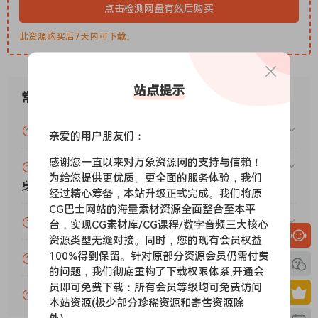
• 每个音轨包括一个 20 频段参数均衡器，带有图形频率响应视
点击检测网盘有效后购买
图、一个全频谱分析仪和一个自动乐器调谐器。最多 32 个辅助
此资源购买后7天内可下载。
通道，具有全自动发送和返回功能。
• 支持多个输入和输出声卡，或多个声卡。您可以同时录制多个
音轨，并输出到多个立体声输出。每个输出通道都有各自的主通
站点提示
道效果和音量控制。
常见问题
• 支持 Propellerhead Software AB 的技术。您可以将 n-Track
自身的通道与其他程序（例如 Reason、Ableton Live、
VIP资源或免费资源能否做为商业用途？
亲爱的用户朋友们：
Fruityloops 等）的信号实时混合。
感谢您一直以来对万象资源网的支持与信赖！
• 导入和导出
赞助包月VIP（或包年VIP）后能升级包年（或终
为给您提供更优质、更全面的服务体验，我们
.wav、.mp3、.wma、.mid、.ogg、.flac、.aiff、.cda、.sng、.s
身VIP）吗？
经过精心筹备，本站升级正式完成。我们将原
gw 音频文件
CG巴士网站的海量素材资源全面整合至本平
• 导入和导出 EDL 多轨歌曲文件，以便与其他多轨程序交换歌曲
为什么付款了未开通VIP会员？
台，实现CG素材库/CG课程/数字音频三大核心
• 使用 SMPTE/MTC 或 MIDI 时钟同步与其他程序或外部设备同
资源类型无缝对接。同时，您的现有会员权益
步，充当主机或从机
100%得到保留。针对原部分资源会员仍需付费
账号可以分享或者借给别人用吗？
• 将 MIDI 轨道加载和保存到标准 MIDI 文件
的问题，我们彻底重构了下载权限体系,开通会
员即可免费下载：所有会员等级均可免费访问
• 在专用视频播放窗口中与歌曲同步播放视频（AVI、MPEG）
VIP会员剩余时间查询？
本站资源(极少部分珍稀资源和寄售资源除
• 自动音量、声像、辅助发送和返回以及效果参数。您可以“编程”