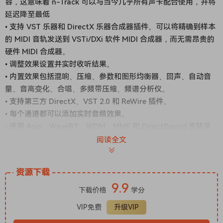
容，这意味着 n-Track 可以与当今几乎所有声卡配合使用，并将
延迟降至最低
• 支持 VST 乐器和 DirectX 乐器合成器插件。可以将精确到样本
的 MIDI 音轨发送到 VSTi/DXi 软件 MIDI 合成器，而无需昂贵的
硬件 MIDI 合成器。
• 调整效果设置并实时收听结果。
• 内置效果包括混响、压缩、参数和图形均衡器、回声、自动音
量、音高变化、合唱、多频带压缩、频谱分析仪。
• 支持第三方 DirectX、VST 2.0 和 ReWire 插件。
• 每个通道都可以添加实时音频效果。
• 使用 Asio、WaveRT、WDM、MME 和 DirectSound 支持采
样频率高达 192 Khz 的 16 位和 24 位单通道和多通道声卡。
阅读全文
• 输入处理允许使用插件处理实时信号。在处理时录制“干”信号
（未处理），稍后再重新处理录音 – 例如通过失真插件弹奏吉
资源下载
他，然后在录制后更改失真！
9.9
更多功能：
下载价格
学分
• 支持环绕声混音，用于使用 5.1、6.1 和 7.1 声道环绕声格式创
VIP免费
升级VIP
建 DVD 音频项目