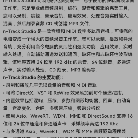
n-Track Studio 可将您的电脑变成一个易于使用的多轨音频录音
工作室。它是专业级音频录制、编码、混音和编辑的完美工具。
您可以录制、编辑、叠录音轨、应用效果、处理音频实时输入、
混音，然后刻录音频 CD 或创建 MP3 文件。
n-Track Studio 是一款音频和 MIDI 数字多轨录音机，可将您的
电脑变成一个强大的音频录音工作室。您可以录制、播放和叠录
音轨，充分利用当今电脑的灵活性和强大功能，应用效果、实时
输入处理、自动辅助通道发送和返回、破坏性和非破坏性波形编
辑。该程序支持 24 位至 192 kHz 的录音、64 位混音、多通道
声卡、实时输入处理、CD 刻录、MP3 编码等。
n-Track Studio 的主要功能：
• 录制和播放几乎无限数量的音频和 MIDI 音轨
• 可将 DirectX、VST 和 ReWire 效果添加到每个通道/音轨
• 内置效果包括混响、压缩、参数和图形均衡器、回声、自动音
量、音高变化、合唱、多频带压缩、频谱分析仪
• 使用 Asio、WaveRT、WDM、MME 和 DirectSound 支持 16
位和 24 位单通道和多通道声卡，采样频率高达 192 Khz
• 与多通道 Asio、WaveRT、WDM 和 MME 音频驱动程序兼