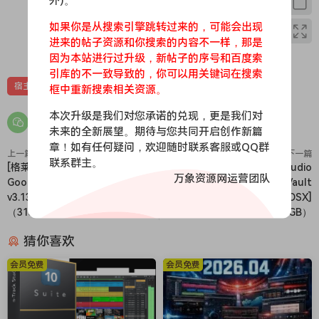
外)。
淡入/淡出、交叉淡入淡出、在独奏时提高音轨的音量等。
n-Track Studio turns your PC into an easy to use multitrack
如果你是从搜索引擎跳转过来的，可能会出现
audio recording studio. It is the perfect tool for
进来的帖子资源和你搜索的内容不一样，那是
0
0
因为本站进行过升级，新帖子的序号和百度索
professional quality audio recording, encoding, mixing and
引库的不一致导致的，你可以用关键词在搜索
editing. Record, edit, overdub your audio tracks, apply
宿主
框中重新搜索相关资源。
effects, process audio live input, mix and then burn audio
CDs or create mp3 files.
本次升级是我们对您承诺的兑现，更是我们对
n-Track Studio is an Audio and MIDI Digital Multitrack
未来的全新展望。期待与您共同开启创作新篇
章！如有任何疑问，欢迎随时联系客服或QQ群
Recorder that transforms your computer into a powerful
上一篇
下一篇
联系群主。
audio recording studio. You can record, playback, overdub
[格莱美制作人御用混音插件包]
[智能鼓替换器]XLN Audio
万象资源网运营团队
Goodhertz Plugins Bundle
Addictive Trigger Drum Vault
your audio tracks exploiting the flexibility and power of
v3.13.2 U2B-FLARE [MacOSX]
Bundle 1.3.9-HCiSO [MacOSX]
today’s PCs for applying effects, realtime input processing,
（313MB）
（1.33GB）
automated aux channels sends and returns, destructive
and non-destructive wave editing. The program supports
猜你喜欢
24bit-192 khz recording, 64 bit mixing, multiple channels
会员免费
会员免费
soundcards, live input processing, CD burning, mp3
encoding and more.
Main n-Track Studio features: