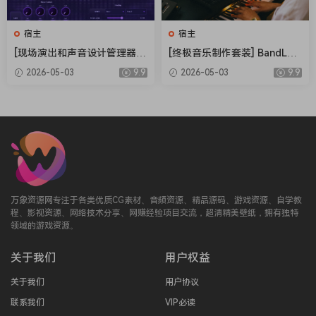
• Adjust the effect settings and listen to the result in real
time.
宿主
宿主
• Built-in effects include Reverb, Compression, Parametric
[现场演出和声音设计管理器]
[终极音乐制作套装] BandLab
and Graphic EQ, Echo, Auto-volume, Pitch Shift, Chorus,
Electric Smudge SnappySn
Cakewalk Sonar v32.04.0.06
2026-05-03
9.9
2026-05-03
9.9
Multiband Compression, Spectrum analyzer.
ap v3.5.0 Patched Incl. Keyg
3 Incl Keygen-R2R [WiN]（3
en-MOCHA [WiN]（17.5M
29.6MB）
• Supports third party DirectX, VST 2.0 and ReWire plug-
B）
ins.
• Realtime Audio effects can be added to each channel.
• Supports 16 and 24 bit single and multichannel
soundcards at sampling frequencies up to 192 Khz using
Asio, WaveRT, WDM, MME and DirectSound.
万象资源网专注于各类优质CG素材、音频资源、精品源码、游戏资源、自学教
• Input processing allows to process with plug-ins live
程、影视资源、网络技术分享、网赚经验项目交流，超清精美壁纸，拥有独特
signals. Record the ‘dry’ (unprocessed) signal while
领域的游戏资源。
processing and reprocess the recording later – i.e. Play a
guitar through a distortion plug-in then change the
关于我们
用户权益
distortion after the recording!
关于我们
用户协议
More Features:
联系我们
VIP必读
• Supports surround mixing for creating DVD audio