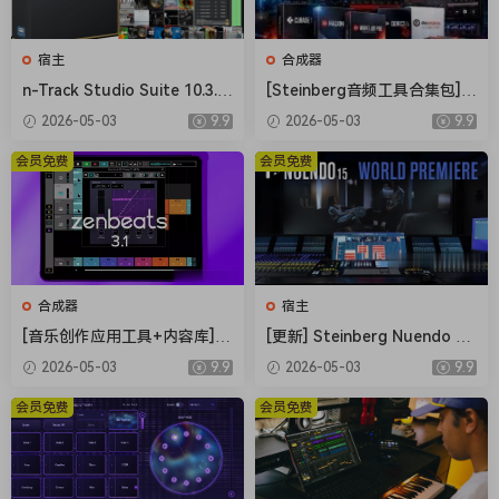
• Records and plays back a virtually unlimited number of
audio and MIDI tracks
宿主
合成器
• DirectX, VST and ReWire effects can be added to each
n-Track Studio Suite 10.3.0.
[Steinberg音频工具合集包] S
channel/track
10767 Multilingual [WiN]（2
teinberg Complete Bundle
• Built-in effects include Reverb, Compression, Parametric
2026-05-03
9.9
2026-05-03
9.9
50.2MB+543.4MB）
2026.04 [MacOSX]（26.4G
and Graphic EQ, Echo, Auto-volume, Pitch Shift, Chorus,
B）
会员免费
会员免费
Multiband Compression, Spectrum analyzer
• Supports 16 and 24 bit single and multichannel
soundcards at sampling frequencies up to 192 Khz using
Asio, WaveRT, WDM, MME and DirectSound
• Is compatible with multichannel Asio, WaveRT, WDM and
合成器
宿主
MME audio drivers, which means that n-Track can work
[音乐创作应用工具+内容库] R
[更新] Steinberg Nuendo 15
with almost any soundcard available today with the lowest
oland Zenbeats Max Unlock
v15.0.21+内容库 [WiN, MacO
2026-05-03
9.9
2026-05-03
9.9
possible latency
v3.11.2 [WiN]（295MB+7.29
SX]（1.41GB+1.69GB+20G
• Supports VST Instruments and DirectX Instruments synth
GB）
B）
会员免费
会员免费
plug-ins. Sample-accurate MIDI tracks can be sent to
VSTi/DXi software MIDI synths, without the need of
expensive hardware MIDI synths.