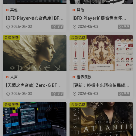
其他
其他
[BFD Player核心音色库] BFD
[BFD Player扩展音色库怀旧
Drums BFD Player Core Libr
摇滚] BFD Drums BFD Playe
2026-05-03
9.9
2026-05-03
9.9
ary v1.0.0.9-R2R（4.72GB）
r Extension London 70s v1.
0.0.13-R2R（2.71GB）
会员免费
会员免费
人声
世界民族
[天籁之声音效] Zero-G ETHE
[更新：终极中东阿拉伯民族管
RA Gold Odyssey v1.0.2 [KO
弦乐音源合集] Strezov Samp
2026-05-03
9.9
2026-05-03
9.9
NTAKT]（5.23GB）
ling Arabian Ethnic Orchestr
a v1.1 [KONTAKT]（57.37G
会员免费
会员免费
B）