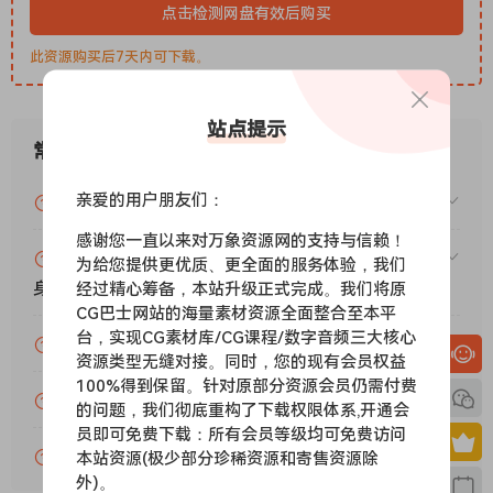
screenshotCharacter pianos often only work in a limited
点击检测网盘有效后购买
range of songs while the more versatile pianos can sound
此资源购买后7天内可下载。
stale and boring.
The Loft Piano for Kontakt can be either. It comes with 5
Snap Shots for Kontakt so you can easily access 5 distinct
站点提示
and unique versions of the piano. We’ve also created a
常见问题
soft patch as a bonus to the main sound.
– Beautiful, raw, and emotional sound
亲爱的用户朋友们：
VIP资源或免费资源能否做为商业用途？
– Custom GUI with simple, yet effective controls
感谢您一直以来对万象资源网的支持与信赖！
– Tonal depth knob adds granular decays
赞助包月VIP（或包年VIP）后能升级包年（或终
为给您提供更优质、更全面的服务体验，我们
Exquisitely sampled
身VIP）吗？
经过精心筹备，本站升级正式完成。我们将原
We used two large diaphragm condenser microphones
CG巴士网站的海量素材资源全面整合至本平
(Nuemann UI 87) and two pencil condensers to capture the
台，实现CG素材库/CG课程/数字音频三大核心
为什么付款了未开通VIP会员？
资源类型无缝对接。同时，您的现有会员权益
source recordings. Over 1,500 samples.
100%得到保留。针对原部分资源会员仍需付费
Edited. And edited some more
账号可以分享或者借给别人用吗？
的问题，我们彻底重构了下载权限体系,开通会
We cleaned up any unwanted imperfections for each
员即可免费下载：所有会员等级均可免费访问
individual sample.
VIP会员剩余时间查询？
本站资源(极少部分珍稀资源和寄售资源除
Powered by 3,047 lines of code
外)。