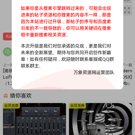
The Loft Piano does the heavy lifting for you so you can
如果你是从搜索引擎跳转过来的，可能会出现
focus on what you do best, make music. The custom KSP
进来的帖子资源和你搜索的内容不一样，那是
script handles round robin and allows you to control the
0
0
因为本站进行过升级，新帖子的序号和百度索
most important elements of the piano’s sound.
引库的不一致导致的，你可以用关键词在搜索
NOTE: REQUIRES THE FULL VERSION KONTAKT 6.5.2 AND
框中重新搜索相关资源。
Kontakt
钢琴键盘
音源
HIGHER!
本次升级是我们对您承诺的兑现，更是我们对
未来的全新展望。期待与您共同开启创作新篇
章！如有任何疑问，欢迎随时联系客服或QQ群
上一篇
联系群主。
下一篇
[阁楼钢琴]Echo Sound Works
[智能节奏制作插件]Audiomodern
万象资源网运营团队
Loft Piano [KONTAKT]
Playbeat v3.2.8 [MacOSX]
（1.24Gb）
（84.6Mb）
猜你喜欢
会员免费
会员免费