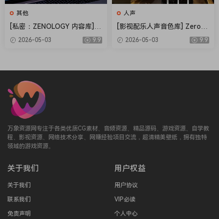
其他
人声
[私密：ZENOLOGY 内容库] R
[影视配乐人声音色库] Zero-G
oland Cloud ZENOLOGY Co
Ethera Gold Atlantis 3 v3.5.
2026-05-03
9.9
2026-05-03
9.9
ntent v2026.04-R2R [WiN]
2 [KONTAKT]（34.2GB）
（1.93GB）
万象资源网专注于各类优质CG素材、音频资源、精品源码、游戏资源、自学教
程、影视资源、网络技术分享、网赚经验项目交流，超清精美壁纸，拥有独特
领域的游戏资源。
关于我们
用户权益
关于我们
用户协议
联系我们
VIP必读
免责声明
个人中心