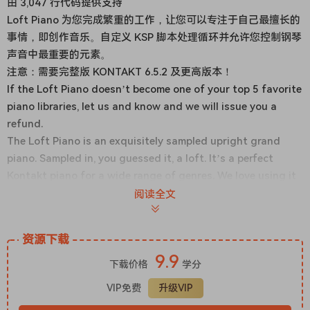
由 3,047 行代码提供支持
Loft Piano 为您完成繁重的工作，让您可以专注于自己最擅长的
事情，即创作音乐。自定义 KSP 脚本处理循环并允许您控制钢琴
声音中最重要的元素。
注意：需要完整版 KONTAKT 6.5.2 及更高版本！
If the Loft Piano doesn’t become one of your top 5 favorite
piano libraries, let us and know and we will issue you a
refund.
The Loft Piano is an exquisitely sampled upright grand
piano. Sampled in, you guessed it, a loft. It’s a perfect
Kontakt piano for a wide range of genres. We love using it
for bedroom pop (Billie Eilish vibes anyone?) as well as
阅读全文
Future Bass, House, Hip Hop, and of course, Film Score.
We wanted to create a piano that is part character and
资源下载
part studio. Most piano plugins or piano Kontakt libraries
9.9
are either one or the other.
下载价格
学分
The perfect blend of character and polish
VIP免费
升级VIP
Echo Sound Works Loft Piano Update 3 KONTAKT