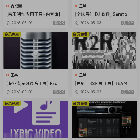
合成器
工具
[音乐创作应用工具+内容库] R
[全球最佳 DJ 软件] Serato DJ
oland Zenbeats Max Unlock
Pro Suite v4.0.7 [WiN]（1.66
2026-05-03
9.9
2026-05-03
9.9
v3.11.2 [WiN]（295MB+7.29
GB）
GB）
会员免费
会员免费
工具
工具
[专业麦克风录音工具] Pro Mi
[更新：R2R 新工具] TEAM R2
crophone 1.8.5-TNT [MacO
R System v1.4.0-R2R [WiN]
2026-05-03
9.9
2026-05-03
9.9
SX]（143MB）
（23.9MB）
会员免费
会员免费