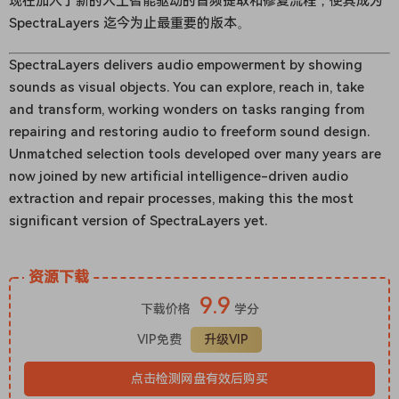
现在加入了新的人工智能驱动的音频提取和修复流程，使其成为
SpectraLayers 迄今为止最重要的版本。
SpectraLayers delivers audio empowerment by showing
sounds as visual objects. You can explore, reach in, take
and transform, working wonders on tasks ranging from
repairing and restoring audio to freeform sound design.
Unmatched selection tools developed over many years are
now joined by new artificial intelligence-driven audio
extraction and repair processes, making this the most
significant version of SpectraLayers yet.
资源下载
9.9
下载价格
学分
VIP免费
升级VIP
点击检测网盘有效后购买