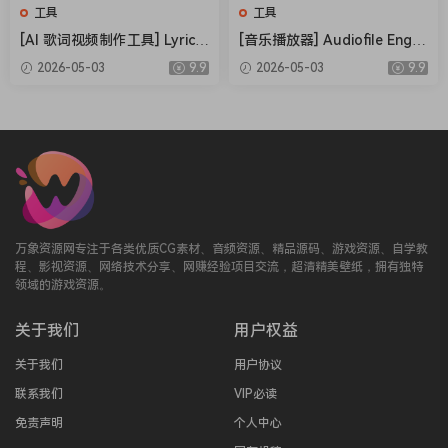
工具
工具
[AI 歌词视频制作工具] Lyric V
[音乐播放器] Audiofile Engin
ideo Studio v1.5.32 [WiN]
eering Fidelia 2.7.1 MAS-HCi
2026-05-03
9.9
2026-05-03
9.9
（280MB）
SO [MacOSX]（18.37MB）
万象资源网专注于各类优质CG素材、音频资源、精品源码、游戏资源、自学教
程、影视资源、网络技术分享、网赚经验项目交流，超清精美壁纸，拥有独特
领域的游戏资源。
关于我们
用户权益
关于我们
用户协议
联系我们
VIP必读
免责声明
个人中心