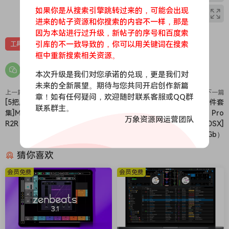
如果你是从搜索引擎跳转过来的，可能会出现
0
0
进来的帖子资源和你搜索的内容不一样，那是
因为本站进行过升级，新帖子的序号和百度索
引库的不一致导致的，你可以用关键词在搜索
工具
框中重新搜索相关资源。
本次升级是我们对您承诺的兑现，更是我们对
未来的全新展望。期待与您共同开启创作新篇
上一篇
下一篇
章！如有任何疑问，欢迎随时联系客服或QQ群
[5把虚拟电木吉他音源合
[AI终极主播音频修复插件套
联系群主。
集]MusicLab GuiTars Bundle 6
装]Boris FX CrumplePop Pro
万象资源网运营团队
R2R [WiN]（7Gb）
2024.0.12 [WiN，MacOSX]
（370MB+1.62Gb）
猜你喜欢
会员免费
会员免费