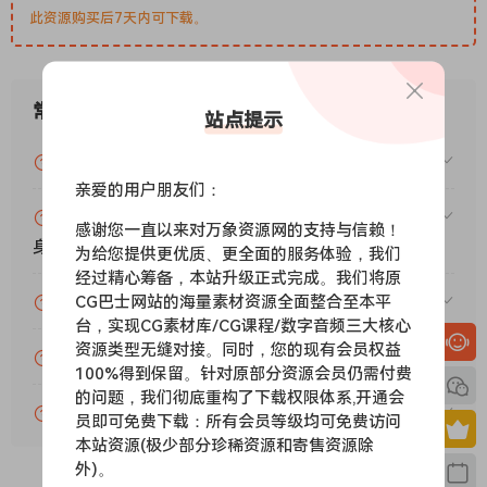
此资源购买后7天内可下载。
常见问题
站点提示
VIP资源或免费资源能否做为商业用途？
亲爱的用户朋友们：
赞助包月VIP（或包年VIP）后能升级包年（或终
感谢您一直以来对万象资源网的支持与信赖！
身VIP）吗？
为给您提供更优质、更全面的服务体验，我们
经过精心筹备，本站升级正式完成。我们将原
CG巴士网站的海量素材资源全面整合至本平
为什么付款了未开通VIP会员？
台，实现CG素材库/CG课程/数字音频三大核心
资源类型无缝对接。同时，您的现有会员权益
账号可以分享或者借给别人用吗？
100%得到保留。针对原部分资源会员仍需付费
的问题，我们彻底重构了下载权限体系,开通会
VIP会员剩余时间查询？
员即可免费下载：所有会员等级均可免费访问
本站资源(极少部分珍稀资源和寄售资源除
外)。