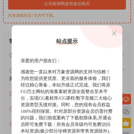
音。或者，你也可以直接将WAV文件拖放到你选择的DAW（数字
点击检测网盘有效后购买
音频工作站）中，开始制作你的下一首曲目。
所有内容都经过精心混音和均衡处理，以达到最大可用性和冲击
此资源购买后7天内可下载。
力。你甚至可以编辑和切分循环，使它们变得独一无二。
当然，所有的循环和样本都是100%免版税的！
产品详情：
站点提示
常见问题
– 88个WAV循环（包括鼓点、旋律、人声、音效）
– 72个MIDI文件
VIP资源或免费资源能否做为商业用途？
– 24位/44.1kHz WAV质量
亲爱的用户朋友们：
– BPM（拍速）和Key（调性）标记
赞助包月VIP（或包年VIP）后能升级包年（或终
感谢您一直以来对万象资源网的支持与信赖！
– 100%免版税
为给您提供更优质、更全面的服务体验，我们
身VIP）吗？
‘SCHAMPAPI’采样包专为Trap和Hip-Hop音乐制作人设计，旨在
经过精心筹备，本站升级正式完成。我们将原
激发你的创作灵感，提供高质量的音乐
素材
，帮助你创作出具有
CG巴士网站的海量素材资源全面整合至本平
为什么付款了未开通VIP会员？
市场竞争力的音乐作品。无论是专业的音乐制作人，还是业余爱
台，实现CG素材库/CG课程/数字音频三大核心
资源类型无缝对接。同时，您的现有会员权益
好者，都能从这款采样包中获得所需的资源，推动你的音乐创作
账号可以分享或者借给别人用吗？
100%得到保留。针对原部分资源会员仍需付费
向前发展。立即下载，开始你的音乐创作之旅，创作出属于你的
的问题，我们彻底重构了下载权限体系,开通会
热门曲目！
VIP会员剩余时间查询？
员即可免费下载：所有会员等级均可免费访问
‘CHAMPAPI’ by Smemo Sounds is a Trap sample pack loaded with
本站资源(极少部分珍稀资源和寄售资源除外)。