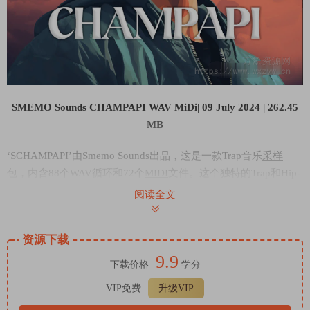
SMEMO Sounds CHAMPAPI WAV MiDi| 09 July 2024 | 262.45
MB
‘SCHAMPAPI’由Smemo Sounds出品，这是一款Trap音乐
采样
包，内含88个WAV循环和72个
MIDI
文件。这个独特的Trap和Hip-
Hop曲目集合将帮助你启动高质量的新项目。其灵感源自Drake、
阅读全文
21 Savage、Future、Bnyx、Southside等艺术家，如果你想要创作
热门曲目，它将为你带来即刻的创作灵感！
资源下载
这款采样包为你提供了必不可少的样本，帮助你制作下一首热门
9.9
歌曲，包括鼓点、打击乐、808贝斯、旋律、钢琴、垫音、拨
下载价格
学分
弦、弦乐、人声、音效等等。
VIP免费
升级VIP
包含的MIDI文件使你能够全面掌控项目，将旋律应用于任何声