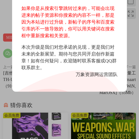
88 WAV loops and 72 MIDI files. This unique collection of Trap and
如果你是从搜索引擎跳转过来的，可能会出现
Hip-Hop kits will you start new high-quality projects. Inspired by
进来的帖子资源和你搜索的内容不一样，那是
Drake, 21 Savage, Future, Bnyx, Southside, and more. It guarantees
0
0
因为本站进行过升级，新帖子的序号和百度索
instant inspiration if you want to make hits!
引库的不一致导致的，你可以用关键词在搜索
This pack will provide you with must-have samples to help you
框中重新搜索相关资源。
MIDI
素材
采样
produce your next hit track, including drums, percussions, 808s,
本次升级是我们对您承诺的兑现，更是我们对
melodies, pianos, pads, plucks, strings, vocals, FX and much more.
未来的全新展望。期待与您共同开启创作新篇
MIDI files are included so you can control your project thoroughly.
章！如有任何疑问，欢迎随时联系客服或QQ群
The MIDI files allow you to apply the melodies to any sound.
上一篇
下一篇
联系群主。
Alternatively, drag and drop the WAV files into your DAW of choice
[吉他放大器模拟插件]Overloud
[斯玛特专业声场调音测量工
万象资源网运营团队
to get started on your next track.
TH-U v1.4.20 R2R [WiN, MacOSX]
具]Rational Acoustics Smaart
（910Mb）
v8.2.2.1+Portable v8.0.3.2 [WiN,
Everything has been carefully mixed and EQ’d for maximal
MacOSX]（55Mb）
usability and impact. You can even edit and chop the loops to make
them unique.
猜你喜欢
And, of course, all loops & samples are 100% royalty-free!
会员免费
会员免费
Product Details:
• 88 WAV Loops (Including Drums, Melodics, Vocals, FX)
• 72 MIDI Files