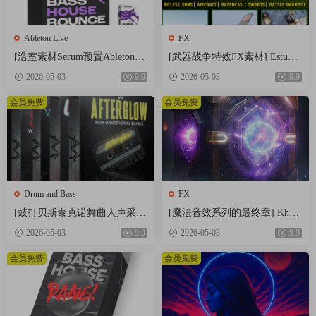
• 24-Bit/44.1kHz WAV Quality
• BPM & Key Labelled
Ableton Live
FX
• 100% Royalty-Free
[浩室素材Serum预置Ableton模
[武器战争特效FX素材] Estudio
板FL模板] Shadow Samples Bas
s Talkback Weapons and War Sp
home page
2026-05-03
9.9
2026-05-03
9.9
s House Bounce Vol.2 The Comp
ecial Sound Effects [FLAC]（21
lete Bundle [WAV]（4.12GB）
6MB）
会员免费
会员免费
https://www.producerloops.com/Download-SMEMO-Sounds-
CHAMPAPI.html
Drum and Bass
FX
[鼓打贝斯泰克诺舞曲人声采
[魔法音效系列的最终章] Khro
样]Weapon Sounds The Everythi
n Studio Spells Variations Vol.4
2026-05-03
9.9
2026-05-03
9.9
ng Vocal Collection [WAV]（514
[WAV]（0.98GB）
MB）
会员免费
会员免费