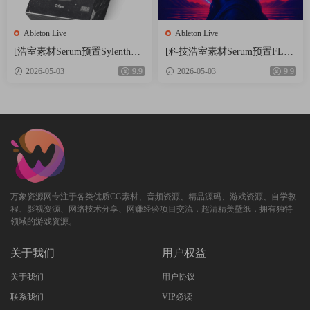
Ableton Live
Ableton Live
[浩室素材Serum预置Sylenth1
[科技浩室素材Serum预置FL模
预置FL模板Ableton模板] Ofive
板Ableton模板] AWD Sounds M
2026-05-03
9.9
2026-05-03
9.9
Bang House [WAV, MiDi]（1.33
ystical Rituals Vol.1 [WAV, MiD
GB）
i]（2.3GB）
万象资源网专注于各类优质CG素材、音频资源、精品源码、游戏资源、自学教
程、影视资源、网络技术分享、网赚经验项目交流，超清精美壁纸，拥有独特
领域的游戏资源。
关于我们
用户权益
关于我们
用户协议
联系我们
VIP必读