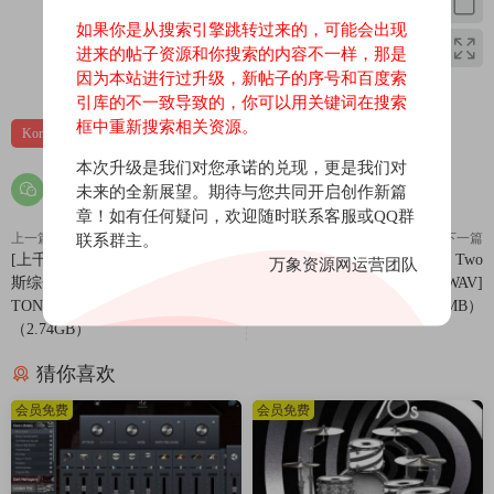
用于 Kontakt Player！
如果你是从搜索引擎跳转过来的，可能会出现
进来的帖子资源和你搜索的内容不一样，那是
Real Electric Guitars, Reimagined for Cinematic Expression
0
0
因为本站进行过升级，新帖子的序号和百度索
Micron FRETS brings clean, expressive electric guitars into the
引库的不一致导致的，你可以用关键词在搜索
Micron XY Playable engine. Every note is sampled diatonically
框中重新搜索相关资源。
Kontakt
吉他贝斯
音源
across every string, giving you authentic responsiveness and depth.
本次升级是我们对您承诺的兑现，更是我们对
Choose which string fret group to perform on, just like a guitarist —
未来的全新展望。期待与您共同开启创作新篇
for unique tonal variations and realism or let the engine choose the
章！如有任何疑问，欢迎随时联系客服或QQ群
best position for your phrases.
上一篇
下一篇
联系群主。
From soft finger-picked notes to slanted, scratchy plectrum attacks –
[上千种音色：AI机器建模吉他贝
[婚礼综合音效FX采样]Plus Two
万象资源网运营团队
斯综合效果插件] IK Multimedia
Store Wedding SFX [WAV]
each articulation is carefully captured to convey warmth, intimacy,
TONEX MAX v1.10.1-TCD [WiN]
（464MB）
and emotion. Legato and round robin options give life and human
（2.74GB）
feel to your playing, whether you’re scoring a scene or composing
worshipful ambient music.
猜你喜欢
Ever-changing Sounds
会员免费
会员免费
Unleash the power of our innovative 4-layer instrument, complete
with an intuitive XY pad, and craft evolving soundscapes that will
transport your listeners. With a vast collection of meticulously