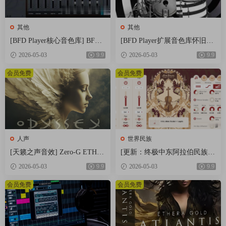
designed sound sources, the possibilities are endless. Create infinite
unique patches using the randomisation feature.
其他
其他
Beyond the Guitar
[BFD Player核心音色库] BFD
[BFD Player扩展音色库怀旧摇
In addition to clean tones, FRETS includes:
Drums BFD Player Core Library
滚] BFD Drums BFD Player Ext
2026-05-03
9.9
2026-05-03
9.9
– Shimmer & Pads – processed guitars turned into soft, glowing
v1.0.0.9-R2R（4.72GB）
ension London 70s v1.0.0.13-R2
textures
R（2.71GB）
会员免费
会员免费
– Guitar Synths – sampled sounds from iconic vintage units like the
Roland GR-300, VG-8 and others, offering classic post-rock and
cinematic vibes
– Ebow sustained sounds, with ornaments for evolving
performances.
人声
世界民族
– and more…
[天籁之声音效] Zero-G ETHE
[更新：终极中东阿拉伯民族管
Built in Arpeggiator
RA Gold Odyssey v1.0.2 [KONT
弦乐音源合集] Strezov Samplin
2026-05-03
9.9
2026-05-03
9.9
The built-in arpeggiator lets you create rhythmic, plucky patterns
AKT]（5.23GB）
g Arabian Ethnic Orchestra v1.1
ideal for modern cinematic and inspirational styles – tight, muted
[KONTAKT]（57.37GB）
会员免费
会员免费
phrases that pulse with subtle energy.
Multi-sampled Electric Guitars
MICRON FRETS includes samples of several electric guitar, each