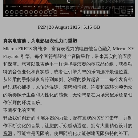
P2P | 28 August 2025 | 5.15 GB
真实电吉他，为电影级表现力而重塑
Micron FRETS 将纯净、富有表现力的电吉他音色融入 Micron XY
Playable 引擎。每个音符都经过全音阶采样，带来真实的响应度
和深度。您可以像吉他手一样选择要演奏的琴弦品位组，获得独
特的音色变化和真实感，或者让引擎为您的乐句选择最佳位置。
从轻柔的手指弹奏音符到倾斜、沙哑的拨片起音——每个发音都
经过精心捕捉，以传达温暖、亲密和情感。连奏和循环选项为您
的演奏赋予生命和人性化的感觉，无论您是在为场景配乐还是创
作崇拜的环境音乐。
不断变化的声音
释放我们创新的 4 层乐器的力量，配有直观的 XY 打击垫，并制
作不断变化的音景，让您的听众感动遐迩。拥有大量精心设计的
音源
，可能性是无限的。使用随机化功能创建无限独特的补丁。