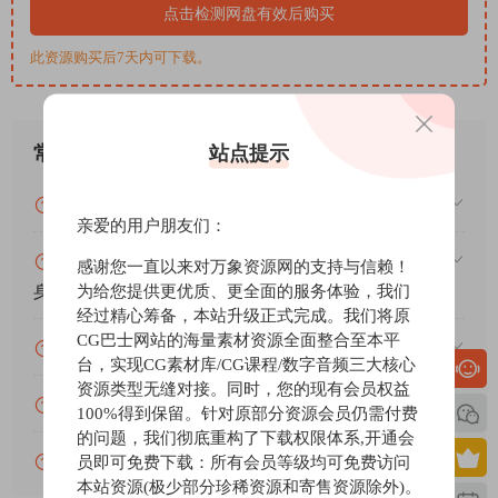
应，有些吉他将包括滑动或锤击/拉下样本作为特殊发音。
点击检测网盘有效后购买
指板可视化。
此资源购买后7天内可下载。
我们对所有弦乐进行全音阶采样。对于每个电吉他声源，您可以
为每个乐句设置品格位置，或者让引擎为您决定。
谁适合
站点提示
常见问题
作曲家、电影声音设计师、环境音乐家、敬拜团队、后摇滚艺术
家以及任何寻找具有深刻情感特征的真正吉他音色的人。FRETS
VIP资源或免费资源能否做为商业用途？
非常适合后摇滚、基督教现代音乐、电影配乐和通过声音讲故
亲爱的用户朋友们：
事。
赞助包月VIP（或包年VIP）后能升级包年（或终
翻转脚本：即时反转和步进音量控制
感谢您一直以来对万象资源网的支持与信赖！
为给您提供更优质、更全面的服务体验，我们
身VIP）吗？
使用直观的反向补丁扭曲现实，即时反转每个样本层以发现意想
经过精心筹备，本站升级正式完成。我们将原
不到的声音纹理。通过每层步进音量塑造节奏脉冲和不断变化的
CG巴士网站的海量素材资源全面整合至本平
动态，为您的四层声音设计添加复杂的运动。
为什么付款了未开通VIP会员？
台，实现CG素材库/CG课程/数字音频三大核心
该库专为充分的可演奏性而设计，这要归功于其对各种音符的详
资源类型无缝对接。同时，您的现有会员权益
细多重采样。这可确保您在键盘上移动时一致的字符。
账号可以分享或者借给别人用吗？
100%得到保留。针对原部分资源会员仍需付费
的问题，我们彻底重构了下载权限体系,开通会
VIP会员剩余时间查询？
员即可免费下载：所有会员等级均可免费访问
需要NI
Kontakt
FULL v5.8.1或更高版本。它不适
本站资源(极少部分珍稀资源和寄售资源除外)。