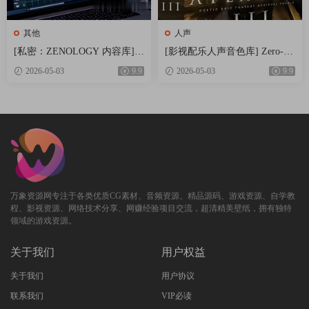
with distinct articulations and techniques which suit best the sound.
You will find Solid Bodies played with the pick, Hollow Bodies
其他
人声
played with fingers, several Pick Ups options.*
[私密：ZENOLOGY 内容库] R
[影视配乐人声音色库] Zero-G
The guitars have been sampled with the pick up position sound,
oland Cloud ZENOLOGY Conte
Ethera Gold Atlantis 3 v3.5.2 [K
2026-05-03
9.9
2026-05-03
9.9
amplifier sound and effects (Compressor or Eq) baked in. Each
nt v2026.04-R2R [WiN]（1.93G
ONTAKT]（34.2GB）
B）
guitar will have a specific technique (Fingers, Pick, Slanted Pick,
Muted pick), and several velocity layers, from soft ghost notes to
sustains (except for the short staccato sound source). All guitars will
respond to legato when the fret position allows it, and some will
include slides or hammer on/pull off samples as special
articulations.
万象资源网专注于各类优质CG素材、音频资源、精品源码、游戏资源、自学教
Fretboard visualisation.
程、影视资源、网络技术分享、网赚经验项目交流，超清精美壁纸，拥有独特
We sampled all strings diatonically. And for each electric guitar
领域的游戏资源。
sound source you can set the Fret Position for each phrase, or let the
engine decide it for you.
关于我们
用户权益
Who Is It For
关于我们
用户协议
Composers, cinematic sound designers, ambient musicians, worship
联系我们
VIP必读
teams, post-rock artists, and anyone looking for real guitar tone with