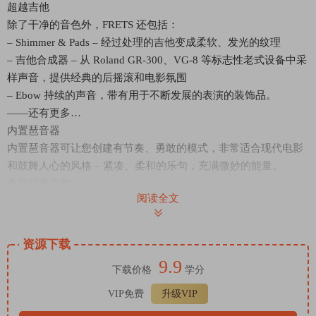
超越吉他
除了干净的音色外，FRETS 还包括：
– Shimmer & Pads – 经过处理的吉他变成柔软、发光的纹理
– 吉他合成器 – 从 Roland GR-300、VG-8 等标志性老式设备中采
样声音，提供经典的后摇滚和电影氛围
– Ebow 持续的声音，带有用于不断发展的表演的装饰品。
——还有更多…
内置琶音器
内置琶音器可让您创建有节奏、勇敢的模式，非常适合现代电影
和鼓舞人心的风格 – 紧凑、柔和的乐句，充满微妙的能量。
多采样电吉他
阅读全文
MICRON FRETS 包括多把电吉他的样本，每把电吉他都有最适合
声音的独特发音和技术。您会发现用拨片演奏的实体体、用手指
弹奏的空心体以及几个拾音器选项。
资源下载
吉他已采用拾音位置声音、放大器声音和效果（压缩器或 Eq）进
9.9
下载价格
学分
行采样。每把吉他都有一种特定的技术（手指、拨片、倾斜拨
片、静音拨片）和几个力度层，从柔和的幽灵音符到延音（短断
VIP免费
升级VIP
奏音源除外）。当品格位置允许时，所有吉他都会对连奏做出反