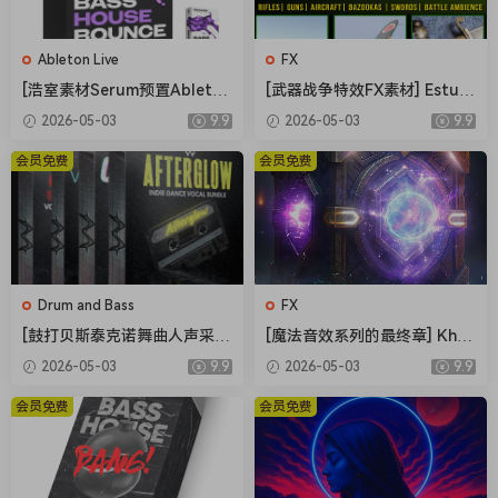
Ableton Live
FX
[浩室素材Serum预置Ableton
[武器战争特效FX素材] Estudi
模板FL模板] Shadow Sample
os Talkback Weapons and
2026-05-03
9.9
2026-05-03
9.9
s Bass House Bounce Vol.2
War Special Sound Effects
The Complete Bundle [WA
[FLAC]（216MB）
会员免费
会员免费
V]（4.12GB）
Drum and Bass
FX
[鼓打贝斯泰克诺舞曲人声采
[魔法音效系列的最终章] Khro
样]Weapon Sounds The Eve
n Studio Spells Variations V
2026-05-03
9.9
2026-05-03
9.9
rything Vocal Collection [W
ol.4 [WAV]（0.98GB）
AV]（514MB）
会员免费
会员免费