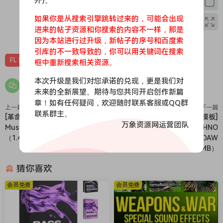
外)。
如果你是从搜索引擎跳转过来的，可能会出现
进来的帖子资源和你搜索的内容不一样，那是
0
0
因为本站进行过升级，新帖子的序号和百度索
引库的不一致导致的，你可以用关键词在搜索
FL Studio
Pop
工程
素材
采样
框中重新搜索相关资源。
本次升级是我们对您承诺的兑现，更是我们对
未来的全新展望。期待与您共同开启创作新篇
章！如有任何疑问，欢迎随时联系客服或QQ群
上一篇
下一篇
联系群主。
[革命性智能和弦插件] Scaler
[高级电子舞曲Ableton工程模板]
万象资源网运营团队
Music Scaler 3 v3.2.1 [MacOSX]
Another Machines TECHNO
（1.44GB+1.4GB）
TEMPLATE #1 [DAW
Templates]（7.07MB）
猜你喜欢
会员免费
会员免费