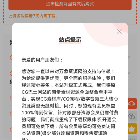
点击检测网盘有效后购买
well in film, game soundtracks, downtempo, ambient,
experimental trap, and melancholic pop.
此资源购买后7天内可下载。
Installation:
Place the contents of the Image-Line Aurora
Skies FLEX – UNLOCKED-WD folder in
C:Users=USERNAME=DocumentsImage-LineFLEX
站点提示
常见问题
Requirements:
FL Studio 24, 25
🏠 HomePage
VIP资源或免费资源能否做为商业用途？
亲爱的用户朋友们：
感谢您一直以来对万象资源网的支持与信赖！
赞助包月VIP（或包年VIP）后能升级包年（或终
为给您提供更优质、更全面的服务体验，我们
身VIP）吗？
经过精心筹备，本站升级正式完成。我们将原
CG巴士网站的海量素材资源全面整合至本平
为什么付款了未开通VIP会员？
台，实现CG素材库/CG课程/数字音频三大核心
资源类型无缝对接。同时，您的现有会员权益
100%得到保留。针对原部分资源会员仍需付费
账号可以分享或者借给别人用吗？
的问题，我们彻底重构了下载权限体系,开通会
员即可免费下载：所有会员等级均可免费访问
VIP会员剩余时间查询？
本站资源(极少部分珍稀资源和寄售资源除