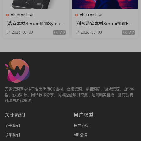
Ableton Live
Ableton Live
[浩室素材Serum预置Sylenth
[科技浩室素材Serum预置FL
1预置FL模板Ableton模板] O
模板Ableton模板] AWD Sou
2026-05-03
9.9
2026-05-03
9.9
five Bang House [WAV, MiDi]
nds Mystical Rituals Vol.1
（1.33GB）
[WAV, MiDi]（2.3GB）
万象资源网专注于各类优质CG素材、音频资源、精品源码、游戏资源、自学教
程、影视资源、网络技术分享、网赚经验项目交流，超清精美壁纸，拥有独特
领域的游戏资源。
关于我们
用户权益
关于我们
用户协议
联系我们
VIP必读