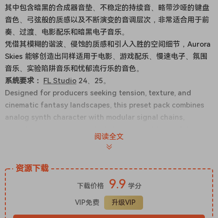
其中包含暗黑的合成器音垫、不稳定的持续音、略带沙哑的键盘
音色、弓弦般的质感以及不断演变的音调层次，非常适合用于前
奏、过渡、电影配乐和暗黑电子音乐。
凭借其模糊的谐波、侵蚀的质感和引人入胜的空间细节，Aurora
Skies 能够创造出同样适用于电影、游戏配乐、慢速电子、氛围
音乐、实验陷阱音乐和忧郁流行乐的音色。
系统要求：
FL Studio
24、25。
Designed for producers seeking tension, texture, and
cinematic fantasy landscapes, this preset pack combines
analog synth character with modular signal chains,
granular processing, spectral shaping, and tape-style
阅读全文
resampling, creating a preset palette that feels rich,
immersive, and ready for immediate use.
Expect dark pads, unstable drones, dusty keys, bowed
资源下载
textures, and evolving tonal layers that are perfect for
9.9
下载价格
学分
intros, transitions, soundtracks, and dark electronic music.
With its fuzzy harmonics, eroded textures, and captivating
VIP免费
升级VIP
spatial detail, Aurora Skies creates sounds that fit equally